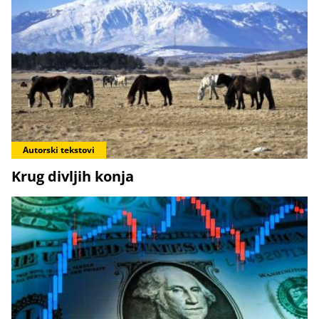
Autorski tekstovi
Krug divljih konja