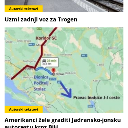
Autorski tekstovi
Uzmi zadnji voz za Trogen
Autorski tekstovi
Amerikanci žele graditi Jadransko-jonsku
autocestu kroz BiH