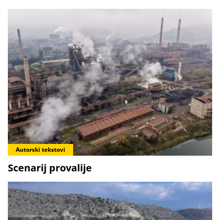
Autorski tekstovi
Scenarij provalije