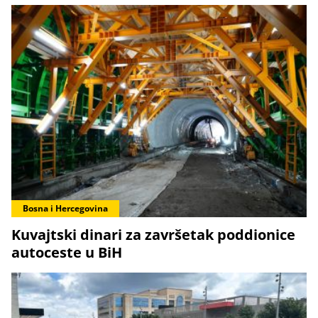
Bosna i Hercegovina
Kuvajtski dinari za završetak poddionice
autoceste u BiH