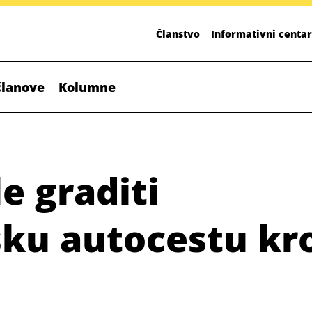
Članstvo
Informativni centar
članove
Kolumne
e graditi
sku autocestu kr