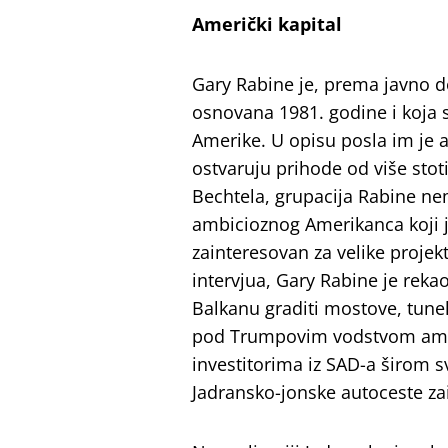
Američki kapital
Gary Rabine je, prema javno d
osnovana 1981. godine i koja 
Amerike. U opisu posla im je as
ostvaruju prihode od više stot
Bechtela, grupacija Rabine ne
ambicioznog Amerikanca koji je
zainteresovan za velike proje
intervjua, Gary Rabine je reka
Balkanu graditi mostove, tunel
pod Trumpovim vodstvom američ
investitorima iz SAD-a širom s
Jadransko-jonske autoceste za