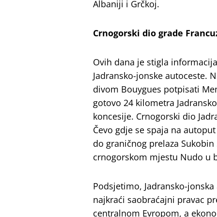
Albaniji i Grčkoj.
Crnogorski dio grade Francu
Ovih dana je stigla informacija
Jadransko-jonske autoceste. 
divom Bouygues potpisati Mem
gotovo 24 kilometra Jadransko
koncesije. Crnogorski dio Jad
Čevo gdje se spaja na autoput 
do graničnog prelaza Sukobin 
crnogorskom mjestu Nudo u bl
Podsjetimo, Jadransko-jonska a
najkraći saobraćajni pravac pr
centralnom Evropom, a ekonomsk