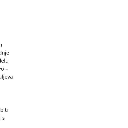
m
dnje
delu
vo –
aljeva
biti
i s