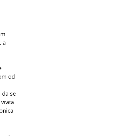
rom
, a
e
nom od
o da se
 vrata
ionica