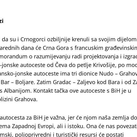
zi
 da su i Crnogorci ozbiljnije krenuli sa svojim dijelom
Narednih dana će Crna Gora s francuskim građevinski
orandum o razumijevanju radi projektovanja i izgra
-jonske autoceste od Čeva do petlje Krivošije, po mo
ransko-jonske autoceste ima tri dionice Nudo – Graho
Bar – Boljare. Zatim Gradac – Zaljevo kod Bara i od Z
s Albanijom. Kontakt tačka ove autoceste s BiH je u
izini Grahova.
utocesta za BiH je važna, jer će njom naša zemlja do
ema Zapadnoj Evropi, ali i istoku. Ona će nas povezat
i, poljoprivredni i turistički resursi će postati