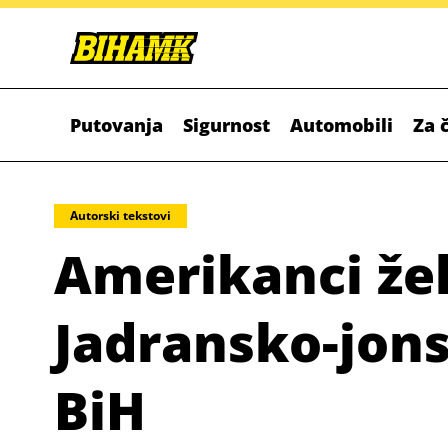
Putovanja
Sigurnost
Automobili
Za 
Autorski tekstovi
Amerikanci žel
Jadransko-jon
BiH