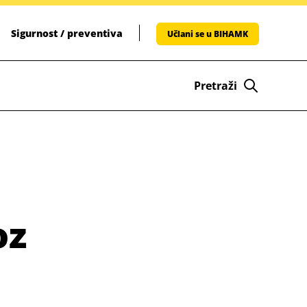
Sigurnost / preventiva
Učlani se u BIHAMK
Pretraži
oz