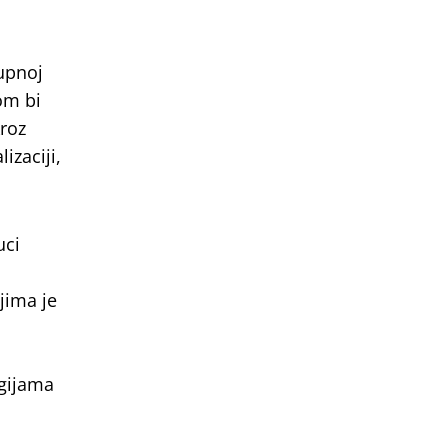
kupnoj
om bi
kroz
izaciji,
uci
jima je
ogijama