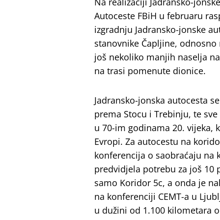
Na realizaciji Jadransko-jonsk
Autoceste FBiH u februaru ras
izgradnju Jadransko-jonske aut
stanovnike Čapljine, odnosno m
još nekoliko manjih naselja na
na trasi pomenute dionice.
Jadransko-jonska autocesta se 
prema Stocu i Trebinju, te sv
u 70-im godinama 20. vijeka, 
Evropi. Za autocestu na korido
konferencija o saobraćaju na k
predvidjela potrebu za još 10 
samo Koridor 5c, a onda je na
na konferenciji CEMT-a u Ljub
u dužini od 1.100 kilometara od