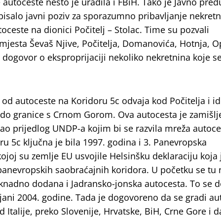
e autoceste nešto je uradila i FBiH. Tako je Javno pre
pisalo javni poziv za sporazumno pribavljanje nekretn
oceste na dionici Počitelj – Stolac. Time su pozvali
jesta Ševaš Njive, Počitelja, Domanovića, Hotnja, Op
 dogovor o eksproprijaciji nekoliko nekretnina koje s
od autoceste na Koridoru 5c odvaja kod Počitelja i i
e do granice s Crnom Gorom. Ova autocesta je zamišlj
kao prijedlog UNDP-a kojim bi se razvila mreža autoce
ru 5c ključna je bila 1997. godina i 3. Panevropska
ojoj su zemlje EU usvojile Helsinšku deklaraciju koja 
panevropskih saobraćajnih koridora. U početku se tu 
knadno dodana i Jadransko-jonska autocesta. To se 
ljani 2004. godine. Tada je dogovoreno da se gradi au
 Italije, preko Slovenije, Hrvatske, BiH, Crne Gore i d