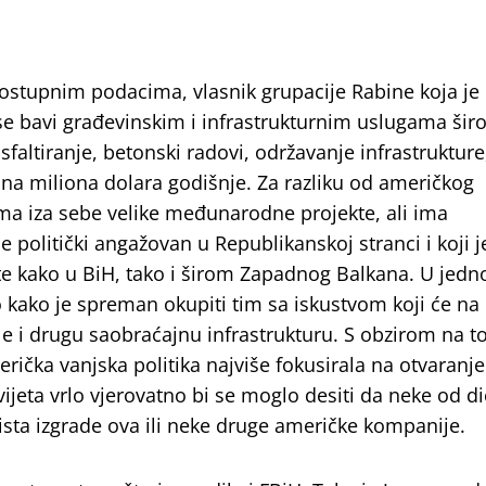
ostupnim podacima, vlasnik grupacije Rabine koja je
se bavi građevinskim i infrastrukturnim uslugama ši
faltiranje, betonski radovi, održavanje infrastrukture
ina miliona dolara godišnje. Za razliku od američkog
ma iza sebe velike međunarodne projekte, ali ima
 politički angažovan u Republikanskoj stranci i koji j
kte kako u BiH, tako i širom Zapadnog Balkana. U jed
o kako je spreman okupiti tim sa iskustvom koji će na
e i drugu saobraćajnu infrastrukturu. S obzirom na t
ka vanjska politika najviše fokusirala na otvaranje
vijeta vrlo vjerovatno bi se moglo desiti da neke od d
ista izgrade ova ili neke druge američke kompanije.