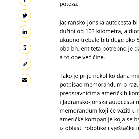
poteza.
Jadransko-jonska autocesta bi 
dužini od 103 kilometra, a di
ukupno trebale biti duge oko 5
oba bh. entiteta potrebno je da
a to one već čine.
Tako je prije nekoliko dana mi
potpisao memorandum o razumij
predstavnicima američkih komp
i Jadransko-jonska autocesta n
memorandum koji će važiti u n
američke kompanije koja se ba
iz oblasti robotike i vještačke 