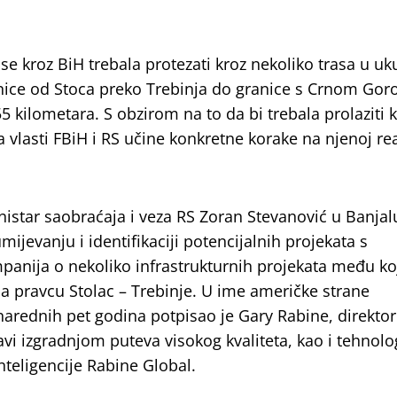
se kroz BiH trebala protezati kroz nekoliko trasa u u
onice od Stoca preko Trebinja do granice s Crnom Gor
5 kilometara. S obzirom na to da bi trebala prolaziti 
 vlasti FBiH i RS učine konkretne korake na njenoj real
nistar saobraćaja i veza RS Zoran Stevanović u Banjal
evanju i identifikaciji potencijalnih projekata s
anija o nekoliko infrastrukturnih projekata među ko
a pravcu Stolac – Trebinje. U ime američke strane
arednih pet godina potpisao je Gary Rabine, direktor
vi izgradnjom puteva visokog kvaliteta, kao i tehnol
inteligencije Rabine Global.