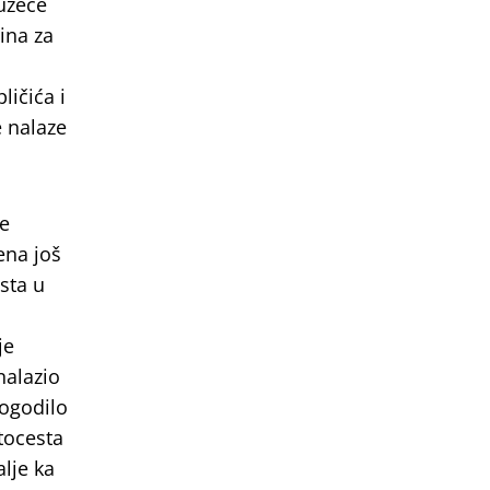
duzeće
ina za
ličića i
e nalaze
de
ena još
sta u
je
nalazio
dogodilo
tocesta
alje ka