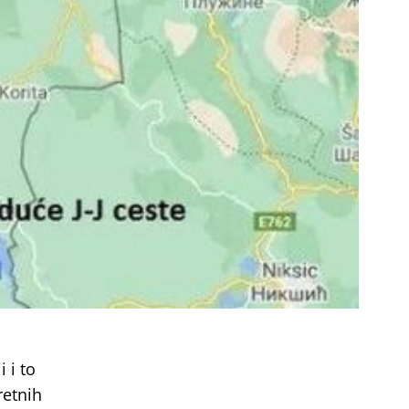
 i to
retnih