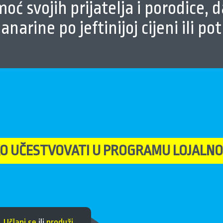
oć svojih prijatelja i porodice, 
anarine po jeftinijoj cijeni ili p
O UČESTVOVATI U
PROGRAMU LOJALNO
Učlani se
ili
produži