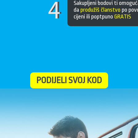
Sakupljeni bodovi ti omoguć
da
produžiš članstvo
po povo
cijeni ili poptpuno
GRATIS
PODIJELI SVOJ KOD