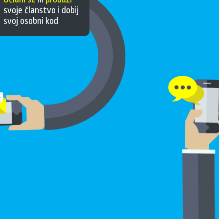
svoje članstvo i dobij
svoj osobni kod