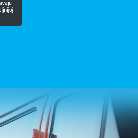
avaju
ljnijoj