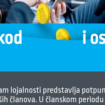
 kod
i o
m lojalnosti predstavlja potpun
ih članova. U članskom periodu