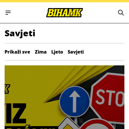
Open main menu
Savjeti
Prikaži sve
Zima
Ljeto
Savjeti