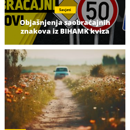
Savjeti
Objašnjenja saobraćajnih
znakova iz BIHAMK kviza