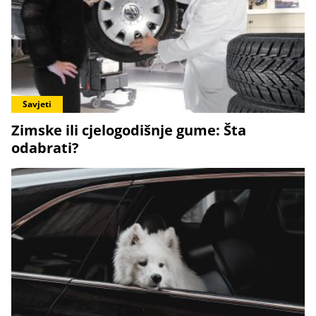
Savjeti
Zimske ili cjelogodišnje gume: Šta
odabrati?