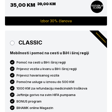
39,00 KM
35,00 KM
GODIŠNJA
CIJENA
Izbor 30% članova
Online cijena
CLASSIC
Mobilnosti i pomoć na cesti u BiH i široj regiji
Pomoć na cesti u BiH i široj regiji
Prijevoz vozila u kvaru u BiH i široj regiji
Prijevoz havarisanog vozila
Pomoćne usluge u iznosu do 500 KM
1000 KM za refundaciju medicinskih troškova
Jeftinije gorivo na svim HIFA pumpama
BONUS program
BIHAMK online Magazin