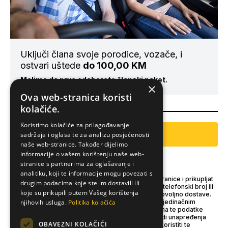
Uključi člana svoje porodice, vozače, i
ostvari uštede
do 100,00 KM
Molimo da prvo odaberete članski paket.
×
Ova web-stranica koristi
kolačiće.
Koristimo kolačiće za prilagođavanje
sadržaja i oglasa te za analizu posjećenosti
PLAĆANJE
naše web-stranice. Također dijelimo
informacije o vašem korištenju naše web-
stranice s partnerima za oglašavanje i
NAPOMENA
analitiku, koji te informacije mogu povezati s
BIHAMK poštuje privatnost posjetioca naše web stranice i prikupljat
drugim podacima koje ste im dostavili ili
će samo privatne podatke kao što su ime, adresa, telefonski broj ili
koje su prikupili putem Vašeg korištenja
e-mail adresa naših korisnika kad nam se isti dobrovoljno dostave.
njihovih usluga.
Politika kolačića
Te ćemo podatke koristiti kako bismo udovoljili pojedinačnim
zahtjevima za informacijama, te ćemo se oslanjati na te podatke
kako bismo bolje razumjeli potrebe korisnika, a radi unapređenja
OBAVEZNI KOLAČIĆI
naših proizvoda i usluga. U tom pogledu možemo koristiti te