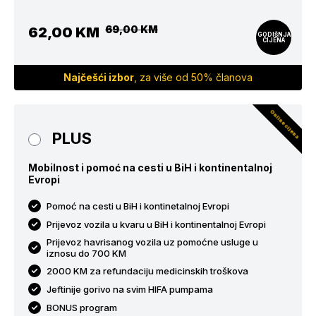
69,00 KM
62,00 KM
GODIŠNJA
CIJENA
Najčešći izbor
, za više od 50% članova
Online cijena
PLUS
Mobilnost i pomoć na cesti u BiH i kontinentalnoj
Evropi
Pomoć na cesti u BiH i kontinetalnoj Evropi
Prijevoz vozila u kvaru u BiH i kontinentalnoj Evropi
Prijevoz havrisanog vozila uz pomoćne usluge u
iznosu do 700 KM
2000 KM za refundaciju medicinskih troškova
Jeftinije gorivo na svim HIFA pumpama
BONUS program