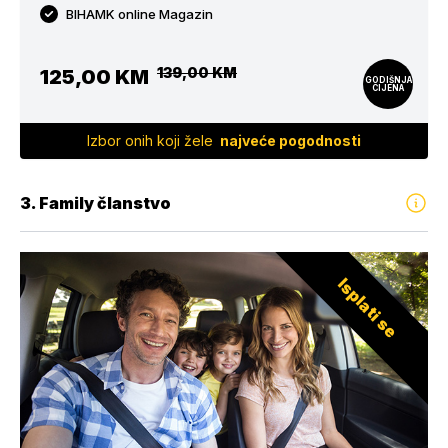
BIHAMK online Magazin
139,00 KM
125,00 KM
GODIŠNJA
CIJENA
Izbor onih koji žele
najveće pogodnosti
3. Family članstvo
Isplati se