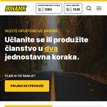
POMOĆ NA CESTI U BIH
INFO CENTAR
|
|
1282
1325
Ope
VOZITE OPUŠTENO UZ BIHAMK
Učlanite se ili produžite
članstvo u
dva
jednostavna koraka.
ČLAN SI OD RANIJE?
PRIJAVI SE I PRODUŽI