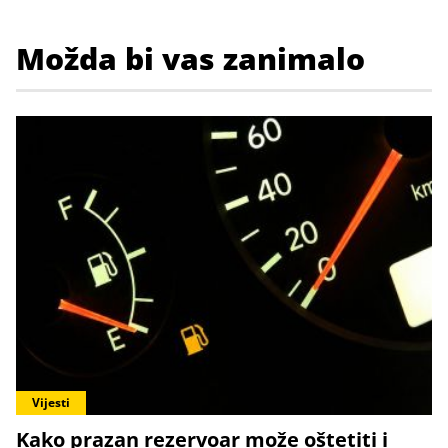
Možda bi vas zanimalo
Vijesti
Kako prazan rezervoar može oštetiti i