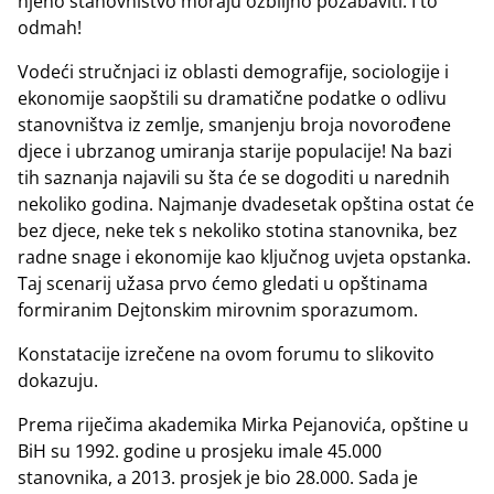
njeno stanovništvo moraju ozbiljno pozabaviti. I to
odmah!
Vodeći stručnjaci iz oblasti demografije, sociologije i
ekonomije saopštili su dramatične podatke o odlivu
stanovništva iz zemlje, smanjenju broja novorođene
djece i ubrzanog umiranja starije populacije! Na bazi
tih saznanja najavili su šta će se dogoditi u narednih
nekoliko godina. Najmanje dvadesetak opština ostat će
bez djece, neke tek s nekoliko stotina stanovnika, bez
radne snage i ekonomije kao ključnog uvjeta opstanka.
Taj scenarij užasa prvo ćemo gledati u opštinama
formiranim Dejtonskim mirovnim sporazumom.
Konstatacije izrečene na ovom forumu to slikovito
dokazuju.
Prema riječima akademika Mirka Pejanovića, opštine u
BiH su 1992. godine u prosjeku imale 45.000
stanovnika, a 2013. prosjek je bio 28.000. Sada je