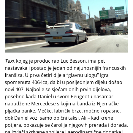
Taxi
, kojeg je producirao Luc Besson, ima pet
nastavaka i postao je jedan od najunosnijih francuskih
franšiza. U prva četiri dijela “glavnu ulogu” igra
spomenuta 406-ica, da bi u posljednjem dijelu došao
novi 407. Najbolje se sjećam onih prvih dijelova,
posebno kada Daniel u svom Peugeotu nasamari
nabudžene Mercedese s kojima banda iz Njemačke
pljačka banke. Mečke, fabrički brze, moćne i opasne,
dok Daniel vozi samo obični taksi. Ali – kad krene
potjera, pokazuje se čarolija njegovih prerada i dorada,
pa izvlači skrivene spojlere i aerodinamične dodatke i,