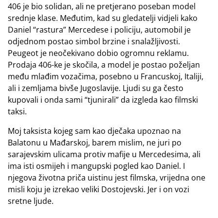
406 je bio solidan, ali ne pretjerano poseban model
srednje klase. Međutim, kad su gledatelji vidjeli kako
Daniel “rastura” Mercedese i policiju, automobil je
odjednom postao simbol brzine i snalažljivosti.
Peugeot je neočekivano dobio ogromnu reklamu.
Prodaja 406-ke je skočila, a model je postao poželjan
među mlađim vozačima, posebno u Francuskoj, Italiji,
ali i zemljama bivše Jugoslavije. Ljudi su ga često
kupovali i onda sami “tjunirali” da izgleda kao filmski
taksi.
Moj taksista kojeg sam kao dječaka upoznao na
Balatonu u Mađarskoj, barem mislim, ne juri po
sarajevskim ulicama protiv mafije u Mercedesima, ali
ima isti osmijeh i mangupski pogled kao Daniel. I
njegova životna priča uistinu jest filmska, vrijedna one
misli koju je izrekao veliki Dostojevski. Jer i on vozi
sretne ljude.