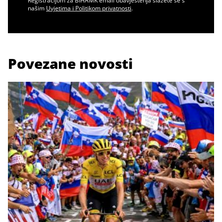
Registracijom za BIHAMK email obavještenja slažete se s
našim
Uvjetima i Politikom privatnosti
.
Povezane novosti