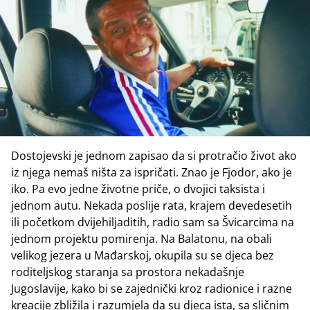
Dostojevski je jednom zapisao da si protračio život ako
iz njega nemaš ništa za ispričati. Znao je Fjodor, ako je
iko. Pa evo jedne životne priče, o dvojici taksista i
jednom autu. Nekada poslije rata, krajem devedesetih
ili početkom dvijehiljaditih, radio sam sa Švicarcima na
jednom projektu pomirenja. Na Balatonu, na obali
velikog jezera u Mađarskoj, okupila su se djeca bez
roditeljskog staranja sa prostora nekadašnje
Jugoslavije, kako bi se zajednički kroz radionice i razne
kreacije zbližila i razumjela da su djeca ista, sa sličnim