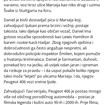
naravno, vozi kroz ulice Marseja kao niko drugi i uzima
Švabe iz Stuttgarta na foru.
Daniel je bivši dostavljač pica iz Marseja koji,
zahvaljujući ljubavi prema brzini i vožnji, postaje
taksista. Iako djeluje kao običan vozač, Daniel ima
gotovo vozačke sposobnosti kao Lewis Hamilton ili
barem
rookie
Isack Hadjar. Zbog njegovih vještina i
dobroćudnosti ga često angažuje nespretni, ali
dobrodušni policijski inspektor Émilien, kojem pomaže
u hvatanju kriminalaca. Daniel je šarmantan, duhovit,
ponekad brz na jeziku, ali uvijek odan jaran i spreman
da rizikuje za pravdu – i da usput pokaže koliko njegov
taksi može “letjeti” po ulicama Marseja. I da, njegov
Peugeot 406 vozi sretne ljude.
Zahvaljujući
Taxi
serijalu, Peugeot 406 je postao mnogo
više od običnog porodičnog automobila – postao je
filmska legenda i kultni auto 90-ih i 2000-ih. Prije filma,