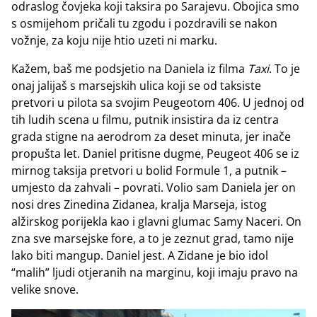
odraslog čovjeka koji taksira po Sarajevu. Obojica smo
s osmijehom pričali tu zgodu i pozdravili se nakon
vožnje, za koju nije htio uzeti ni marku.
Kažem, baš me podsjetio na Daniela iz filma
Taxi
. To je
onaj jalijaš s marsejskih ulica koji se od taksiste
pretvori u pilota sa svojim Peugeotom 406. U jednoj od
tih ludih scena u filmu, putnik insistira da iz centra
grada stigne na aerodrom za deset minuta, jer inače
propušta let. Daniel pritisne dugme, Peugeot 406 se iz
mirnog taksija pretvori u bolid Formule 1, a putnik –
umjesto da zahvali – povrati. Volio sam Daniela jer on
nosi dres Zinedina Zidanea, kralja Marseja, istog
alžirskog porijekla kao i glavni glumac Samy Naceri. On
zna sve marsejske fore, a to je zeznut grad, tamo nije
lako biti mangup. Daniel jest. A Zidane je bio idol
“malih” ljudi otjeranih na marginu, koji imaju pravo na
velike snove.