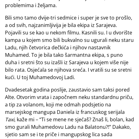
problemima i željama.
Bili smo tamo dvije-tri sedmice i super je sve to prošlo,
a od svih, najzanimljivija je bila ekipa iz Sarajeva.
Pojavili su se kao u nekom filmu. Kasnili su. I u dvorište
kampa u kojem smo bili bukvalno su ugurali neku staru
Ladu, njih četvorica dečkića i njihov nastavnik
Muhamed. To je bila tako šarmantna ekipa, s puno
duha i sretni što su izašli iz Sarajeva u kojem više nije
bilo rata. Osjećala se njihova sreća. I vratili su se sretni
kući. U toj Muhamedovoj Ladi.
Dvadesetak godina poslije, zaustavio sam taksi pored
Alte. Otvorim vrata i započnem neku standardnu priču,
a tip za volanom, koji me odmah podsjetio na
marsejskog mangupa Daniela iz francuskog serijala
Taxi
, kaže mi – “Ti se mene ne sjećaš? Znaš li, bolan, kad
smo gurali Muhamedovu Ladu na Balatonu?!” Dakako,
sjetio sam se i te priče i mangupskog lica sada