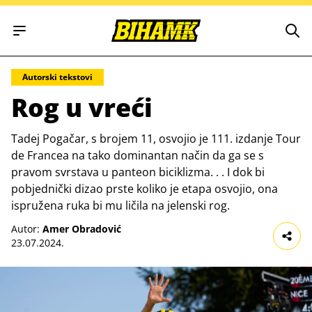
Open main menu
Autorski tekstovi
Rog u vreći
Tadej Pogačar, s brojem 11, osvojio je 111. izdanje Tour
de Francea na tako dominantan način da ga se s
pravom svrstava u panteon biciklizma. . . I dok bi
pobjednički dizao prste koliko je etapa osvojio, ona
ispružena ruka bi mu ličila na jelenski rog.
Autor:
Amer Obradović
23.07.2024.