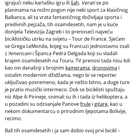
igrajući neku kartašku igru ili
šah
.
Verati
se po
planinama na nožni pogon nije neki sport za klasičnog
Balkanca, ali ta vrata fantastičnog doživljaja sporta i
predivnih pejzaža, tih osamdesetih, nam je u kuće
donijela Televizija Zagreb i to prenoseći najveću
biciklističku utrku na svijetu – Tour de France. Sjećam
se Grega LeMonda, kojeg su Francuzi jednostavno zvali
L'Americain
i Španca Pedra Delgada koji su vladali
krajem osamdesetih na Touru. TV prenosi tada nisu bili
kao ovi današnji s brojnim
kamerama
,
dronovima
i
ostalim modernim džidžama, nego bi se reporter
uključivao povremeno, kada je nešto bitno, a duge ture
je pratio muzički intermeco. Dok se biciklisti spuštaju
niz Alpe ili Pirineje, snimali su ih i tada iz helikoptera, a
u pozadini su odzvanjale Panove
frule
i
gitare
, kao u
nekom dokumentarcu o prirodnim ljepotama Bolivije,
recimo.
Baš tih osamdesetih i ja sam dobio svoj prvi bicikl –