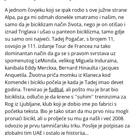
A jednom čovjeku koji se ipak rodio s ove južne strane
Alpa, pa ga mi odmah donekle smatramo i našim, ne
samo da je biciklizam način života, nego je on otišao i
iznad Triglava i ušao u panteon biciklizma, tamo gdje
su samo oni najveći. Tadej Pogačar, s brojem 11,
osvojio je 111. izdanje Tour de Francea na tako
dominantan način da ga se s pravom svrstava uz
spomenutog LeMonda, velikog Miguela Induraina,
kanibala Eddy Merckxa, Bernard Hinaulta i Jacques
Anquetila. Životna priča momku iz Klaneca kod
Komende i biciklu počela je kada je Tadej imao devet
godina. Trenirao je
fudbal
, ali pošto mu je brat bio
biciklista, odlučio je da krene s ''suhim'' treninzima za
Rog iz Ljubljane, klub koji je dobio ime po fabrici s
početka teksta. Bio je tako sitan da mu prvo nisu mogli
pronaći bicikl, ali u proljeće su mu ga našli i već 2008.
odvozio je prvu tamničarsku trku. Poslije je potpisao za
globalni tim UAE i ostalo je historija...