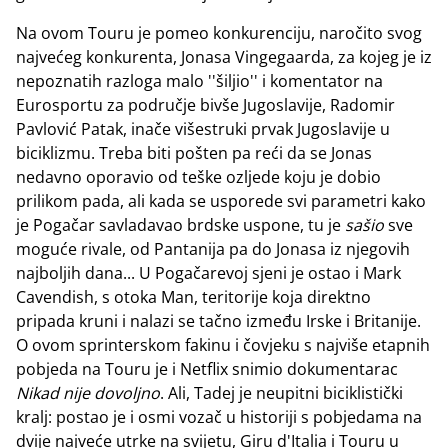
Na ovom Touru je pomeo konkurenciju, naročito svog
najvećeg konkurenta, Jonasa Vingegaarda, za kojeg je iz
nepoznatih razloga malo ''šiljio'' i komentator na
Eurosportu za područje bivše Jugoslavije, Radomir
Pavlović Patak, inače višestruki prvak Jugoslavije u
biciklizmu. Treba biti pošten pa reći da se Jonas
nedavno oporavio od teške ozljede koju je dobio
prilikom pada, ali kada se usporede svi parametri kako
je Pogačar savladavao brdske uspone, tu je
sašio
sve
moguće rivale, od Pantanija pa do Jonasa iz njegovih
najboljih dana... U Pogačarevoj sjeni je ostao i Mark
Cavendish, s otoka Man, teritorije koja direktno
pripada kruni i nalazi se tačno između Irske i Britanije.
O ovom sprinterskom fakinu i čovjeku s najviše etapnih
pobjeda na Touru je i Netflix snimio dokumentarac
Nikad nije dovoljno
. Ali, Tadej je neupitni biciklistički
kralj: postao je i osmi vozač u historiji s pobjedama na
dvije najveće utrke na svijetu, Giru d'Italia i Touru u