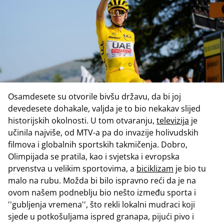
Osamdesete su otvorile bivšu državu, da bi joj
devedesete dohakale, valjda je to bio nekakav slijed
historijskih okolnosti. U tom otvaranju,
televizija
je
učinila najviše, od MTV-a pa do invazije holivudskih
filmova i globalnih sportskih takmičenja. Dobro,
Olimpijada se pratila, kao i svjetska i evropska
prvenstva u velikim sportovima, a
biciklizam
je bio tu
malo na rubu. Možda bi bilo ispravno reći da je na
ovom našem podneblju bio nešto između sporta i
''gubljenja vremena'', što rekli lokalni mudraci koji
sjede u potkošuljama ispred granapa, pijući pivo i