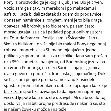
Pony
, a proizvodio ga je Rog iz Ljubljane. Bio je crven.
Vozio sam ga s takvim merakom i po makadamu i
asfaltu. Kada bi dali zadatak da odem do prodavnice i
donesem namirnice s Ponyjem, meni je to bila draga
obaveza. Ali brdovit je to bio teren, pa sam često
morao ustajati sa sica i pedalati poput onih majstora
na Tour de Franceu. Poslije sam u Švicarskoj išao u
školu s biciklom, to više nije bio maleni Pony nego onaj
robusni montebike sa Shimano mjenjačem. Jedne
prilike s grupom prijatelja za nekoliko dana sam prešao
oko 350 kilometara na njemu, od Bodenskog jezera pa
do grada Fribourga, na rijeci Sarine, koja je i granica
dvaju govornih područja, francuskog i njemačkog. Dok
se biciklom penjete prema samostanu Einsiedeln ili
spuštate prema Interlakenu dobijete taj dojam koliko je
biciklizam
sport za uživanje, te da nijedan napor nije
veći od ljepote koju možete doživjeti. Ali da bi se do tog
došlo, valja razbiti brojne predrasude i nakaniti se, što
je našem čovjeku možda i najteže.