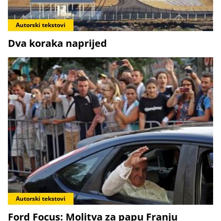
Autorski tekstovi
Dva koraka naprijed
Autorski tekstovi
Ford Focus: Molitva za papu Franju