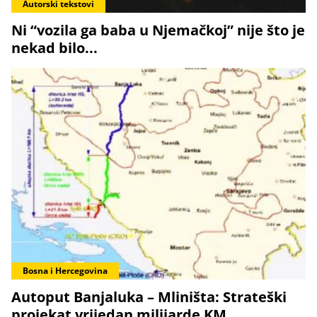
Autorski tekstovi
Ni “vozila ga baba u Njemačkoj” nije što je
nekad bilo...
Bosna i Hercegovina
Autoput Banjaluka – Mliništa: Strateški
projekat vrijedan milijarde KM