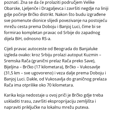
poznati. Zna se da će prolaziti područjem Velike
Obarske, Ljeljenče i Dragaljevca i završiti negdje na liniji
gdje počinje Brčko distrikt. Nakon što budu izgrađene
sve pomenute dionice slijedi povezivanje na postojeću
mrežu cesta prema Doboju i Banjoj Luci, čime bi se
formirao kompletan pravac od Srbije do zapadnog
dijela BiH, odnosno RS-a.
Cijeli pravac autoceste od Beograda do Banjaluke
izgleda ovako: kroz Srbiju prolazi autoput Kuzmin –
Sremska Rača (granični prelaz Rača preko Save),
Bijeljina – Brčko (17 kilometara), Brčko – Vukosavlje
(31,5 km – sve ugovoreno) i veza dalje prema Doboju i
Banjoj Luci. Dakle, od Vukosavlja do graničnog prelaza
Rača ima otprilike oko 70 kilometara.
Karika koja nedostaje u ovoj priči je Brčko gdje treba
uskladiti trasu, završiti eksproprijaciju zemljišta i
napraviti priključke na lokalnu mrežu puteva.