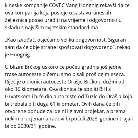
kineske kompanije COVEC Vang Hongnig rekavši da će
ova kompanija koja posluje u sastavu kineskih
željeznica posao uraditi na vrijeme i odgovorno i u
skladu s najvišim svjetskim standardima.
„Kao izvođač, osjećamo veliku odgovornost. Siguran
sam da će obje strane ispoštovati dogovoreno“, rekao
je Hongnig.
U blizini Brčkog uskoro će početi gradnja još jedne
trase autoceste o čemu smo pisali prošlog mjeseca.
Riječ je o dionici autoceste Orašje-Brčko u dužini od
oko 16 kilometara. Ova dionica će spojiti BiH s
Hrvatskom i biće dio autoceste od Tuzle do Orašja koja
bi trebala biti duga 61 kilometar. Ovih dana će biti
otvorene ponude za idejni i glavni projekat, a prema
nekim procjenama radovi bi počeli 2028. godine i trajali
bi do 2030/31. godine.