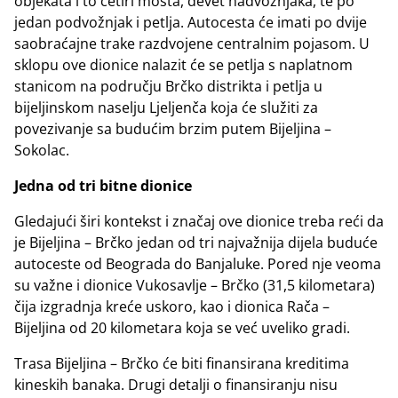
objekata i to četiri mosta, devet nadvožnjaka, te po
jedan podvožnjak i petlja. Autocesta će imati po dvije
saobraćajne trake razdvojene centralnim pojasom. U
sklopu ove dionice nalazit će se petlja s naplatnom
stanicom na području Brčko distrikta i petlja u
bijeljinskom naselju Ljeljenča koja će služiti za
povezivanje sa budućim brzim putem Bijeljina –
Sokolac.
Jedna od tri bitne dionice
Gledajući širi kontekst i značaj ove dionice treba reći da
je Bijeljina – Brčko jedan od tri najvažnija dijela buduće
autoceste od Beograda do Banjaluke. Pored nje veoma
su važne i dionice Vukosavlje – Brčko (31,5 kilometara)
čija izgradnja kreće uskoro, kao i dionica Rača –
Bijeljina od 20 kilometara koja se već uveliko gradi.
Trasa Bijeljina – Brčko će biti finansirana kreditima
kineskih banaka. Drugi detalji o finansiranju nisu