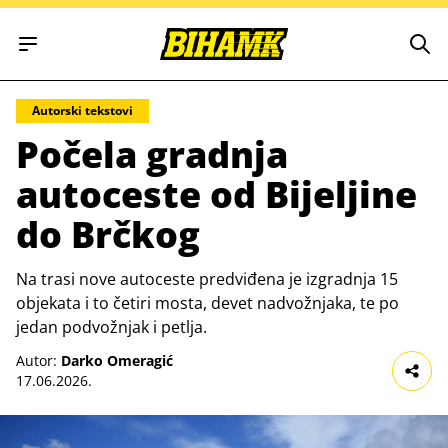
Open main menu
Autorski tekstovi
Počela gradnja
autoceste od Bijeljine
do Brčkog
Na trasi nove autoceste predviđena je izgradnja 15
objekata i to četiri mosta, devet nadvožnjaka, te po
jedan podvožnjak i petlja.
Autor:
Darko Omeragić
17.06.2026.