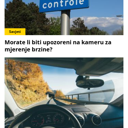
Savjeti
Morate li biti upozoreni na kameru za
mjerenje brzine?