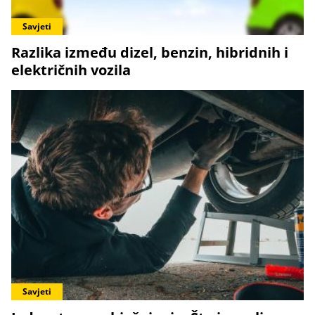
Savjeti
Razlika između dizel, benzin, hibridnih i
električnih vozila
Savjeti