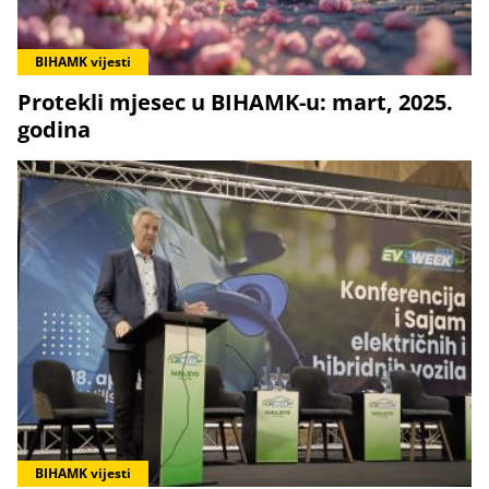
BIHAMK vijesti
Protekli mjesec u BIHAMK-u: mart, 2025.
godina
BIHAMK vijesti