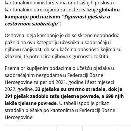
kantonalnim ministarstvima unutrašnjih poslova i
kantonalnim direkcijama za ceste realizuje
globalnu
kampanju pod nazivom
''Sigurnost pješaka u
cestovnom saobraćaju''
.
Osnovna ideja kampanje je da se skrene neophodna
pažnja na ovu kategoriju učesnika u saobraćaju i
njihovu ranjivost; da se ukaže na opasnosti kojima su
izloženi, te potencira njihova sigurnost i zaštita.
Prema prikupljenim podacima o učešću pješaka u
saobraćajnim nezgodama u Federaciji Bosne i
Hercegovine za period 2021. godine i šest mjeseci
2022. godine,
33 pješaka su smrtno stradala, dok je
291 pješak zadobio teže tjelesne povrede, a 698 njih
lakše tjelesne povrede.
U tabeli ispod je prikaz
stradalih pješaka po kantonima u Federaciji Bosne i
Hercegovine: