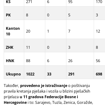
KS
271
6
95
170
PK
8
0
5
3
Kanton
20
1
7
12
10
ZHK
11
0
3
8
HNK
88
6
26
56
Ukupno
1022
33
291
698
Također,
provedeno je i
straživanje
o poštivanju
pravila
kretanja pješaka i vozila u blizini pješačkih
prijelaza
u 11 gradova Federacije Bosne i
Hercegovine
i to: Sarajevo, Tuzla, Zenica, Goražde,