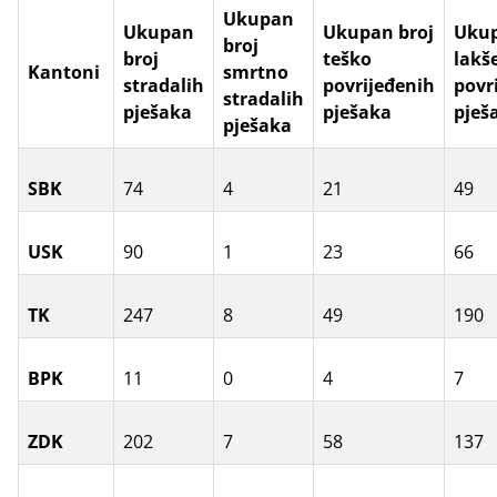
Ukupan
Ukupan
Ukupan broj
Ukup
broj
broj
teško
lakš
Kantoni
smrtno
stradalih
povrijeđenih
povr
stradalih
pješaka
pješaka
pješ
pješaka
SBK
74
4
21
49
USK
90
1
23
66
TK
247
8
49
190
BPK
11
0
4
7
ZDK
202
7
58
137