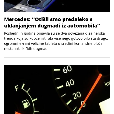
Mercedes: ''Otišli smo predaleko s
uklanjanjem dugmadi iz automobila''
Posljednjih godina pojavila su se dva povezana dizajnerska
trenda koja su kupce iritirala više nego gotovo bilo šta drugo:
ogromni ekrani veličine tableta u sredini komandne ploče i
nestanak fizičkih dugmadi.