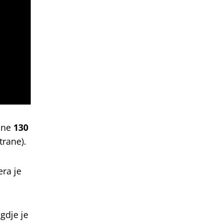
zine
130
trane).
ra je
gdje je