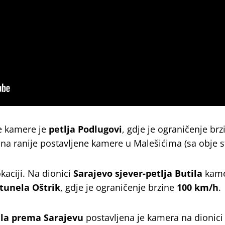
e kamere je
petlja Podlugovi
, gdje je ograničenje br
i na ranije postavljene kamere u Malešićima (sa obje s
kaciji. Na dionici
Sarajevo sjever-petlja Butila
kame
tunela Oštrik
, gdje je ograničenje brzine
100 km/h
.
tila prema Sarajevu
postavljena je kamera na dionici 