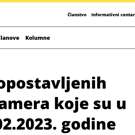
Članstvo
Informativni centar
članove
Kolumne
opostavljenih
amera koje su u
02.2023. godine