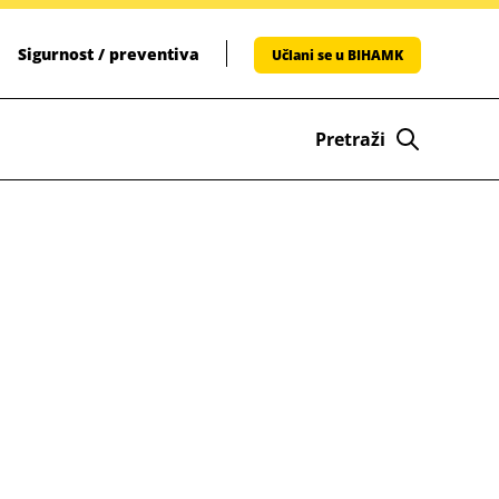
Sigurnost / preventiva
Učlani se u BIHAMK
Pretraži