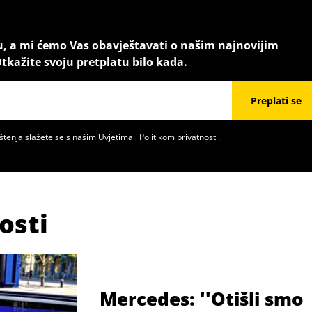
u, a mi ćemo Vas obavještavati o našim najnovijim
tkažite svoju pretplatu bilo kada.
Preplati se
štenja slažete se s našim
Uvjetima i Politikom privatnosti
.
osti
Mercedes: ''Otišli smo