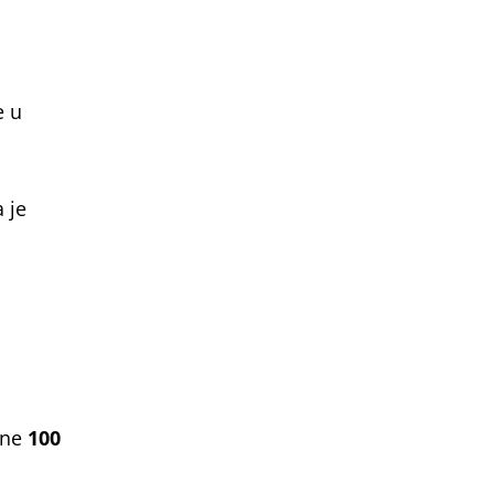
e u
 je
zine
100