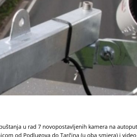
puštanja u rad 7 novopostavljenih kamera na autoput
nicom od Podlugova do Tarčina (u oba smjera) i video