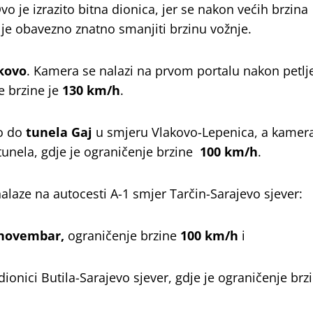
Ovo je izrazito bitna dionica, jer se nakon većih brzina
e je obavezno znatno smanjiti brzinu vožnje.
akovo
. Kamera se nalazi na prvom portalu nakon petlj
e brzine je
130 km/h
.
mo do
tunela Gaj
u smjeru Vlakovo-Lepenica, a kamera
tunela, gdje je ograničenje brzine
100 km/h
.
laze na autocesti A-1 smjer Tarčin-Sarajevo sjever:
 novembar,
ograničenje brzine
100 km/h
i
 dionici Butila-Sarajevo sjever, gdje je ograničenje br