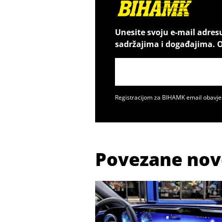
Unesite svoju e-mail adres
sadržajima i događajima. O
Registracijom za BIHAMK email obavje
Povezane nov