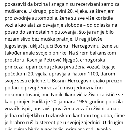
pokazavši da brzina i snaga nisu rezervisani samo za
muškarce. U drugoj polovini 20. vijeka, sa širenjem
proizvodnje automobila, žene su sve više koristile
vozila kao alat za osvajanje slobode – od odlaska na
posao do samostalnih putovanja, što je ranije bilo
nezamislivo bez muške pratnje. U regiji bivše
Jugoslavije, uključujući Bosnu i Hercegovinu, žene su
također imale svoje pionirke. Na širem balkanskom
prostoru, Ksenija Petrović Njegoš, crnogorska
princeza, upamćena je kao prva žena vozač, koja je
početkom 20. vijeka upravljala Fiatom 1100, darom
svoje sestre Jelene. U Bosni i Hercegovini, iako precizni
podaci o prvoj ženi vozaču nisu jednoznačno
dokumentovani, ime Fadile Ikanović iz Živinica ističe se
kao primjer. Fadila je 20. januara 1966. godine položila
vozački ispit, postavši prva žena vozač u Živinicama i
jedna od rijetkih u Tuzlanskom kantonu tog doba, čime
je hrabro rušila stereotipe u svojoj zajednici. U drugim
dijelovima bivše Jugoslavije, primjera radi, Ivanka