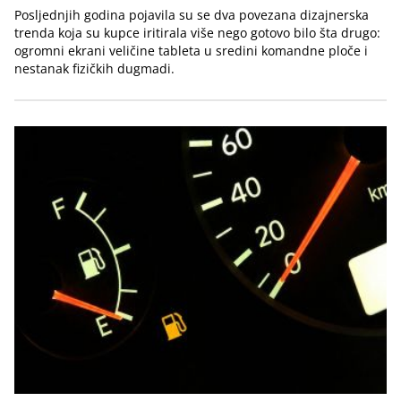
Posljednjih godina pojavila su se dva povezana dizajnerska
trenda koja su kupce iritirala više nego gotovo bilo šta drugo:
ogromni ekrani veličine tableta u sredini komandne ploče i
nestanak fizičkih dugmadi.