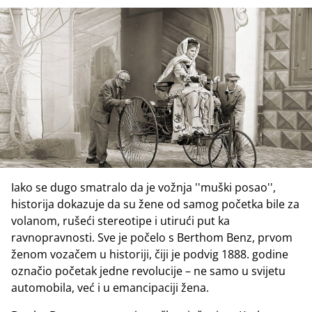
Iako se dugo smatralo da je vožnja ''muški posao'',
historija dokazuje da su žene od samog početka bile za
volanom, rušeći stereotipe i utirući put ka
ravnopravnosti. Sve je počelo s Berthom Benz, prvom
ženom vozačem u historiji, čiji je podvig 1888. godine
označio početak jedne revolucije – ne samo u svijetu
automobila, već i u emancipaciji žena.