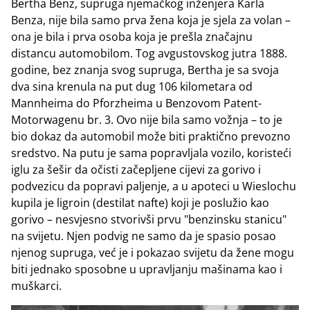
Bertha Benz, supruga njemačkog inženjera Karla
Benza, nije bila samo prva žena koja je sjela za volan –
ona je bila i prva osoba koja je prešla značajnu
distancu automobilom. Tog avgustovskog jutra 1888.
godine, bez znanja svog supruga, Bertha je sa svoja
dva sina krenula na put dug 106 kilometara od
Mannheima do Pforzheima u Benzovom Patent-
Motorwagenu br. 3. Ovo nije bila samo vožnja – to je
bio dokaz da automobil može biti praktično prevozno
sredstvo. Na putu je sama popravljala vozilo, koristeći
iglu za šešir da očisti začepljene cijevi za gorivo i
podvezicu da popravi paljenje, a u apoteci u Wieslochu
kupila je ligroin (destilat nafte) koji je poslužio kao
gorivo – nesvjesno stvorivši prvu "benzinsku stanicu"
na svijetu. Njen podvig ne samo da je spasio posao
njenog supruga, već je i pokazao svijetu da žene mogu
biti jednako sposobne u upravljanju mašinama kao i
muškarci.