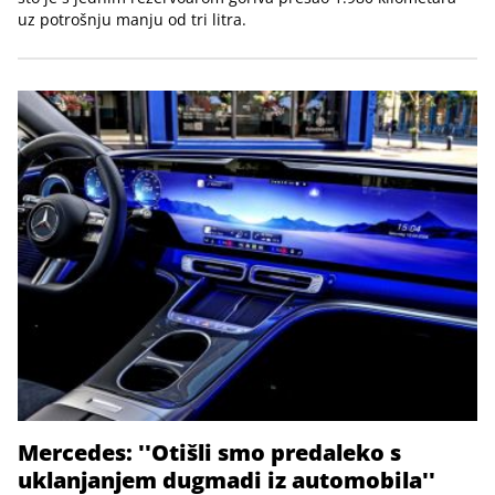
uz potrošnju manju od tri litra.
Mercedes: ''Otišli smo predaleko s
uklanjanjem dugmadi iz automobila''