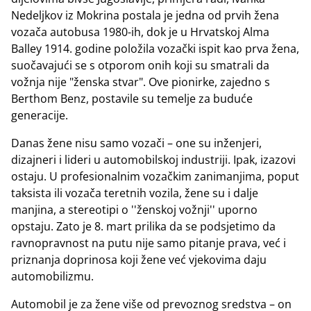
Nedeljkov iz Mokrina postala je jedna od prvih žena
vozača autobusa 1980-ih, dok je u Hrvatskoj Alma
Balley 1914. godine položila vozački ispit kao prva žena,
suočavajući se s otporom onih koji su smatrali da
vožnja nije "ženska stvar". Ove pionirke, zajedno s
Berthom Benz, postavile su temelje za buduće
generacije.
Danas žene nisu samo vozači – one su inženjeri,
dizajneri i lideri u automobilskoj industriji. Ipak, izazovi
ostaju. U profesionalnim vozačkim zanimanjima, poput
taksista ili vozača teretnih vozila, žene su i dalje
manjina, a stereotipi o ''ženskoj vožnji'' uporno
opstaju. Zato je 8. mart prilika da se podsjetimo da
ravnopravnost na putu nije samo pitanje prava, već i
priznanja doprinosa koji žene već vjekovima daju
automobilizmu.
Automobil je za žene više od prevoznog sredstva – on