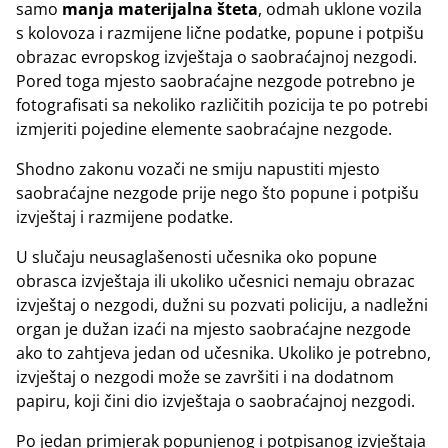
samo
manja materijalna šteta
, odmah uklone vozila
s kolovoza i razmijene lične podatke, popune i potpišu
obrazac evropskog izvještaja o saobraćajnoj nezgodi.
Pored toga mjesto saobraćajne nezgode potrebno je
fotografisati sa nekoliko različitih pozicija te po potrebi
izmjeriti pojedine elemente saobraćajne nezgode.
Shodno zakonu vozači ne smiju napustiti mjesto
saobraćajne nezgode prije nego što popune i potpišu
izvještaj i razmijene podatke.
U slučaju neusaglašenosti učesnika oko popune
obrasca izvještaja ili ukoliko učesnici nemaju obrazac
izvještaj o nezgodi, dužni su pozvati policiju, a nadležni
organ je dužan izaći na mjesto saobraćajne nezgode
ako to zahtjeva jedan od učesnika. Ukoliko je potrebno,
izvještaj o nezgodi može se završiti i na dodatnom
papiru, koji čini dio izvještaja o saobraćajnoj nezgodi.
Po jedan primjerak popunjenog i potpisanog izvještaja