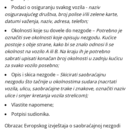
Podaci o osiguranju svakog vozila -
naziv
osiguravajućeg društva, broj polise i/ili zelene karte,
datumi važenja, naziv, adresa, telefon;
Okolnosti koje su dovele do nezgode –
Potrebno je
označiti sve okolnosti koje opisuju nezgodu.
Kućice
postoje s obje strane, kako bi se znalo odnosi li se
okolnost na vozilo A ili B. Na kraju ih je potrebno
sabrati upisati konačan broj okolnosti u zadnju kućicu
za svako vozilo posebno;
Opis i skica nezgode –
Skicirati saobraćajnu
nezgodu što tačnije u okolnostima sudara (nacrtati
vozila, ulicu, saobraćajne trake i znakove, označiti naziv
ulice i smjer kretanja vozila strelicom);
Vlastite napomene;
Potpisi sudionika.
Obrazac Evropskog izvještaja o saobraćajnoj nezgodi