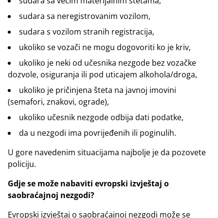
sudara sa većim materijalnim štetama,
sudara sa neregistrovanim vozilom,
sudara s vozilom stranih registracija,
ukoliko se vozači ne mogu dogovoriti ko je kriv,
ukoliko je neki od učesnika nezgode bez vozačke
dozvole, osiguranja ili pod uticajem alkohola/droga,
ukoliko je pričinjena šteta na javnoj imovini
(semafori, znakovi, ograde),
ukoliko učesnik nezgode odbija dati podatke,
da u nezgodi ima povrijeđenih ili poginulih.
U gore navedenim situacijama najbolje je da pozovete
policiju.
Gdje se može nabaviti evropski izvještaj o
saobraćajnoj nezgodi?
Evropski izvještaj o saobraćajnoj nezgodi može se