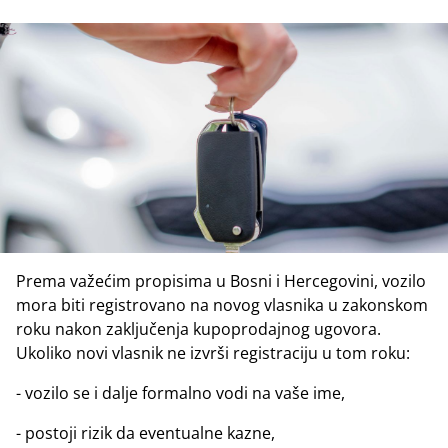
Prema važećim propisima u Bosni i Hercegovini, vozilo
mora biti registrovano na novog vlasnika u zakonskom
roku nakon zaključenja kupoprodajnog ugovora.
Ukoliko novi vlasnik ne izvrši registraciju u tom roku:
- vozilo se i dalje formalno vodi na vaše ime,
- postoji rizik da eventualne kazne,