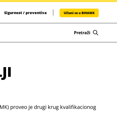
Sigurnost / preventiva
Učlani se u BIHAMK
Pretraži
JI
K) proveo je drugi krug kvalifikacionog