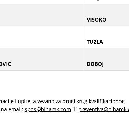
VISOKO
TUZLA
OVIĆ
DOBOJ
cije i upite, a vezano za drugi krug kvalifikacionog
 na email:
spos@bihamk.com
ili
preventiva@bihamk