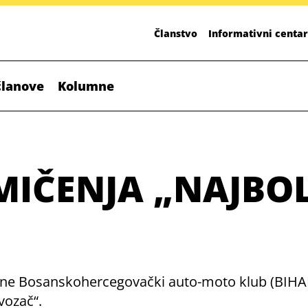
Članstvo
Informativni centar
članove
Kolumne
MIČENJA „NAJBOL
“
odine Bosanskohercegovački auto-moto klub (BIHAM
vozač“.