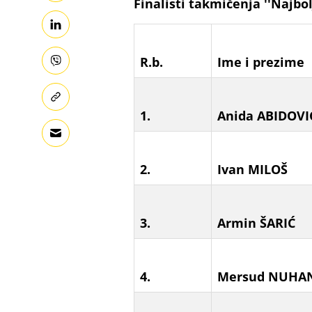
Finalisti takmičenja ''Najbol
R.b.
Ime i prezime
1.
Anida ABIDOVI
2.
Ivan MILOŠ
3.
Armin ŠARIĆ
4.
Mersud NUHA