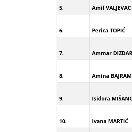
5.
Amil VALJEVAC
6.
Perica TOPIĆ
7.
Ammar DIZDAR
8.
Amina BAJRAM
9.
Isidora MIŠAN
10.
Ivana MARTIĆ