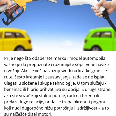
Prije nego što odaberete marku i model automobila,
važno je da prepoznate i razumijete sopstvene navike
u vožnji. Ako se većina vožnji svodi na kratke gradske
rute, često kretanje i zaustavljanje, tada se ne isplati
ulagati u složene i skupe tehnologije. U tom slučaju -
benzinac ili hibrid prihvatljiva su opcija. S druge strane,
ako ste vozač koji stalno putuje, radi na terenu ili
prelazi duge relacije, onda se treba okrenuti pogonu
koji nudi dugoročno nižu potrošnju i izdržljivost – a to
su najčešće dizel motori.