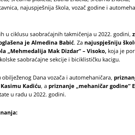
astavnica, najuspješnija škola, vozač godine i automeh
ih u ciklusu saobraćajnih takmičenja u 2022. godini,
oglašena je Almedina Babić
. Za
najuspješniju škol
la „Mehmedalija Mak Dizdar“ – Visoko,
koja je po
kolske saobraćajne sekcije i biciklističku kacigu.
 obilježenog Dana vozača i automehaničara,
priznan
o
Kasimu Kadiću
, a
priznanje „mehaničar godine“ 
tate u radu u 2022. godini.
znanja: