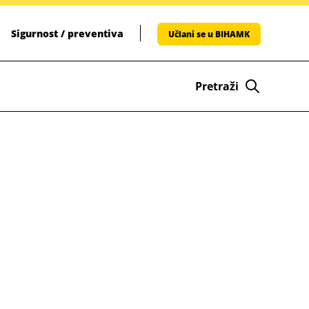
Sigurnost / preventiva
Učlani se u BIHAMK
Pretraži