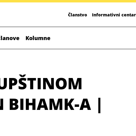
Članstvo
Informativni centar
članove
Kolumne
UPŠTINOM
N BIHAMK-A |