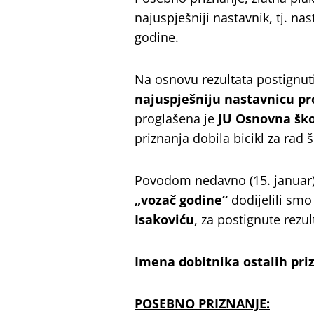
najuspješniji nastavnik, tj. n
godine.
Na osnovu rezultata postignut
najuspješniju nastavnicu pr
proglašena je
JU Osnovna ško
priznanja dobila bicikl za rad š
Povodom nedavno (15. januar)
„vozač godine“
dodijelili sm
Isakoviću
, za postignute rezul
Imena dobitnika ostalih pri
POSEBNO PRIZNANJE: