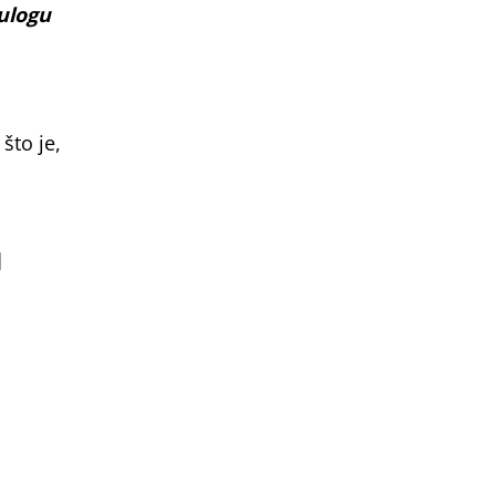
ulogu
što je,
u
n