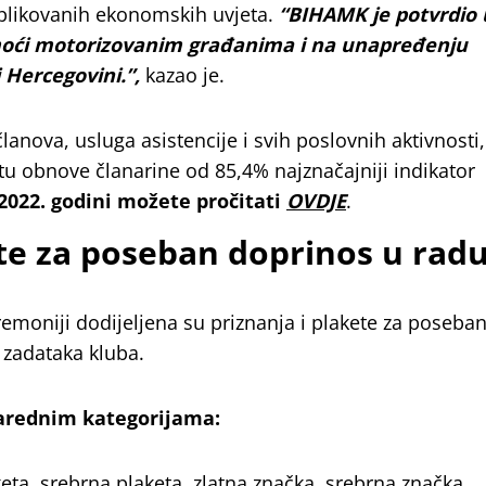
plikovanih ekonomskih uvjeta.
“BIHAMK je potvrdio 
omoći motorizovanim građanima i na unapređenju
 Hercegovini.”,
kazao je.
nova, usluga asistencije i svih poslovnih aktivnosti, 
u obnove članarine od 85,4% najznačajniji indikator
 2022. godini možete pročitati
OVDJE
.
ete za poseban doprinos u rad
emoniji dodijeljena su priznanja i plakete za poseba
i zadataka kluba.
narednim kategorijama:
eta, srebrna plaketa, zlatna značka, srebrna značka,