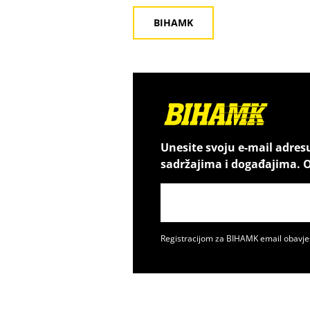
BIHAMK
Unesite svoju e-mail adres
sadržajima i događajima. O
Registracijom za BIHAMK email obavje