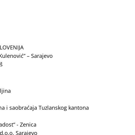
SLOVENIJA
Kulenović“ – Sarajevo
eš
ljina
zma i saobraćaja Tuzlanskog kantona
adost“ - Zenica
 d.o.o. Sarajevo