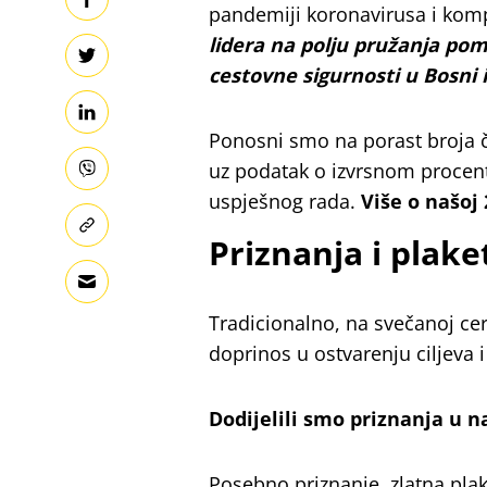
pandemiji koronavirusa i kom
lidera na polju pružanja p
cestovne sigurnosti u Bosni i
Ponosni smo na porast broja čla
uz podatak o izvrsnom procent
uspješnog rada.
Više o našoj
Priznanja i plak
Tradicionalno, na svečanoj cer
doprinos u ostvarenju ciljeva 
Dodijelili smo priznanja u 
Posebno priznanje, zlatna plak