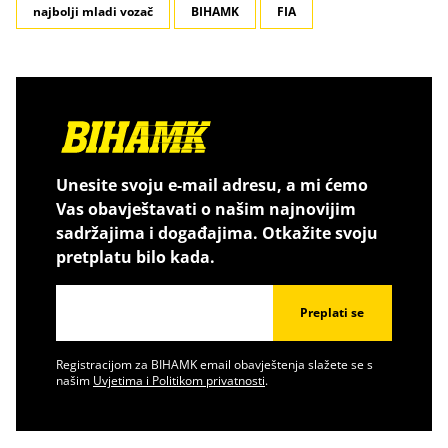
najbolji mladi vozač
BIHAMK
FIA
Unesite svoju e-mail adresu, a mi ćemo
Vas obavještavati o našim najnovijim
sadržajima i događajima. Otkažite svoju
pretplatu bilo kada.
Preplati se
Registracijom za BIHAMK email obavještenja slažete se s
našim
Uvjetima i Politikom privatnosti
.