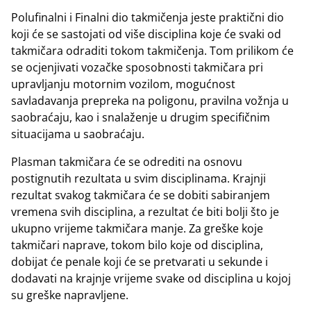
Polufinalni i Finalni dio takmičenja jeste praktični dio
koji će se sastojati od više disciplina koje će svaki od
takmičara odraditi tokom takmičenja. Tom prilikom će
se ocjenjivati vozačke sposobnosti takmičara pri
upravljanju motornim vozilom, mogućnost
savladavanja prepreka na poligonu, pravilna vožnja u
saobraćaju, kao i snalaženje u drugim specifičnim
situacijama u saobraćaju.
Plasman takmičara će se odrediti na osnovu
postignutih rezultata u svim disciplinama. Krajnji
rezultat svakog takmičara će se dobiti sabiranjem
vremena svih disciplina, a rezultat će biti bolji što je
ukupno vrijeme takmičara manje. Za greške koje
takmičari naprave, tokom bilo koje od disciplina,
dobijat će penale koji će se pretvarati u sekunde i
dodavati na krajnje vrijeme svake od disciplina u kojoj
su greške napravljene.