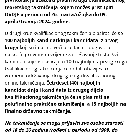
prvi korak je učešće u prvom krugu kvalifikacionog
teoretskog takmičenja kojem možes pristupiti
OVDJE
u periodu od 26. marta/ožujka do 09.
aprila/travnja 2024. godine.
U drugi krug kvalifikacionog takmičenja plasirati će se
100 najboljih kandidatkinja i kandidata iz prvog
kruga
koji su imali najveći broj tačnih odgovora i
najkraće provedeno vrijeme za rješavanje testa. Svi
kandidati koji se plasiraju u 100 najboljih iz prvog kruga
kvalifikacionog takmičenja će dobiti obavijest o
vremenu održavanja drugog kruga kvalifikacionog
online takmičenja.
Četrdeset (40) najboljih
kandidatkinja i kandidata iz drugog dijela
kvalifikacionog takmičenja će se plasirati na
polufinalno praktično takmičenje, a 15 najboljih na
finalno državno takmičenje.
Na takmičenje se mogu prijaviti sve osobe starosti
od 18 do 26 godina (rođeni u periodu od 1998. do