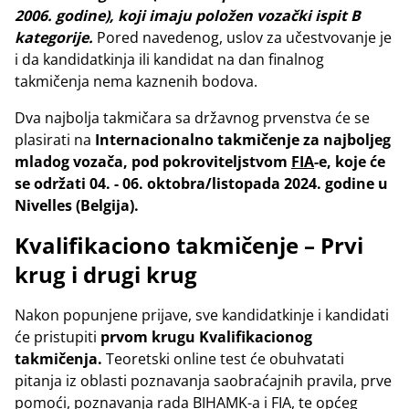
2006. godine)
, koji imaju položen vozački ispit B
kategorije.
Pored navedenog, uslov za učestvovanje je
i da kandidatkinja ili kandidat na dan finalnog
takmičenja nema kaznenih bodova.
Dva najbolja takmičara sa državnog prvenstva će se
plasirati na
Internacionalno takmičenje za najboljeg
mladog vozača, pod pokroviteljstvom
FIA
-e, koje će
se održati 04. - 06. oktobra/listopada 2024. godine u
Nivelles (Belgija).
Kvalifikaciono takmičenje – Prvi
krug i drugi krug
Nakon popunjene prijave, sve kandidatkinje i kandidati
će pristupiti
prvom krugu Kvalifikacionog
takmičenja.
Teoretski online test će obuhvatati
pitanja iz oblasti poznavanja saobraćajnih pravila, prve
pomoći, poznavanja rada BIHAMK-a i FIA, te općeg