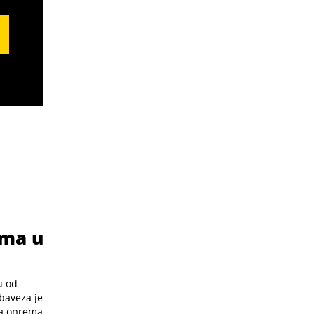
ema u
u od
baveza je
ka oprema