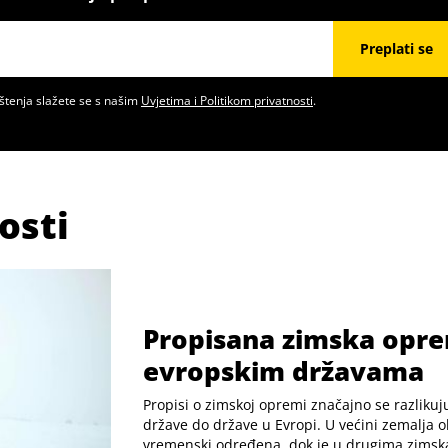
Preplati se
štenja slažete se s našim
Uvjetima i Politikom privatnosti
.
osti
Propisana zimska opr
evropskim državama
Propisi o zimskoj opremi značajno se razlikuj
države do države u Evropi. U većini zemalja o
vremenski određena, dok je u drugima zims