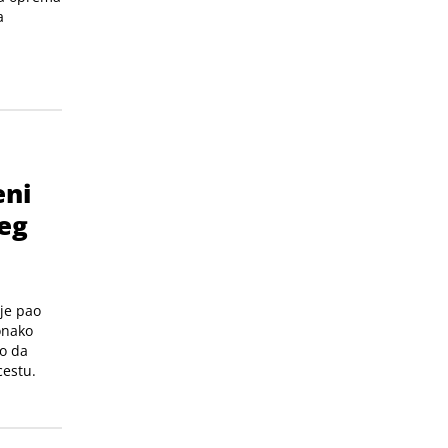
a
eni
jeg
 je pao
onako
no da
cestu.