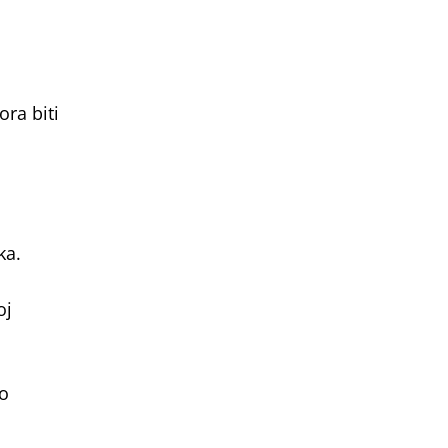
ra biti
ka.
oj
ko