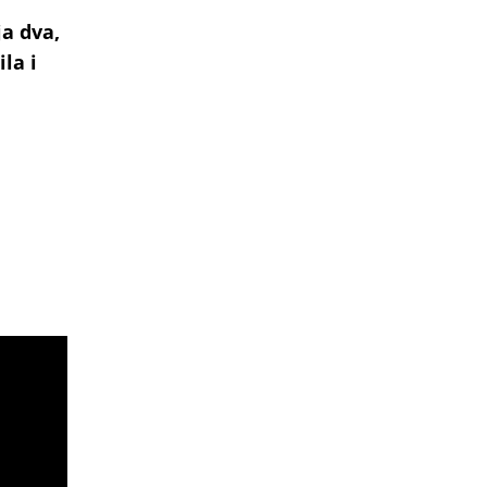
ja dva,
la i