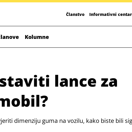
Članstvo
Informativni centar
članove
Kolumne
staviti lance za
mobil?
eriti dimenziju guma na vozilu, kako biste bili si