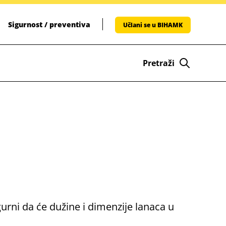
Sigurnost / preventiva
Učlani se u BIHAMK
Pretraži
gurni da će dužine i dimenzije lanaca u