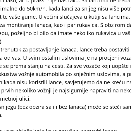
 lako, ali u praksi nije baš tako. Sa lancima ne treba 
simalno do 50km/h, kada lanci za snijeg nisu više pot
tite vaše gume. U većini slučajeva u kutiji sa lancima
 za montiranje lanaca, kao i par rukavica. S obzirom d
ebu, poželjno bi bilo da imate nekoliko rukavica u va
).
trenutak za postavljanje lanaca, lance treba postaviti
va od vas. U svim ostalim uslovima je na procjeni voz
e se prema stanju na cesti. Za sve vozače koji uopšt
 iskustva vožnje automobila po snježnim uslovima, a 
ikada nisu koristili lance, savjetujemo da ne kreću n
 prvih nekoliko vožnji je najsigurnije napraviti na ne
metnoj ulici.
snijegu (bez obzira sa ili bez lanaca) može se steći s
.