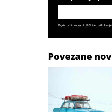
Registracijom za BIHAMK email obavje
Povezane nov