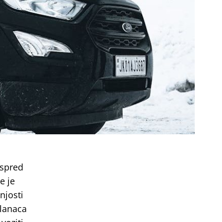
ispred
e je
njosti
 lanaca