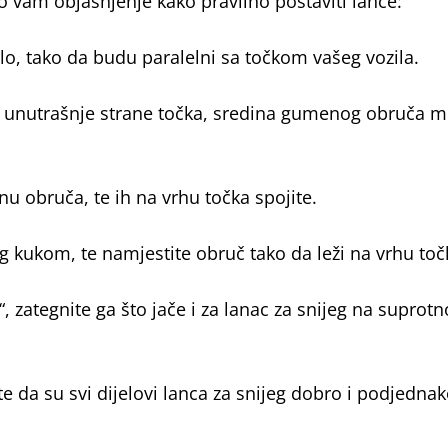
 vam objašnjenje kako pravilno postaviti lance:
tlo, tako da budu paralelni sa točkom vašeg vozila.
a unutrašnje strane točka, sredina gumenog obruča mo
nu obruča, te ih na vrhu točka spojite.
ug kukom, te namjestite obruč tako da leži na vrhu toč
, zategnite ga što jače i za lanac za snijeg na suprotn
e da su svi dijelovi lanca za snijeg dobro i podjedna