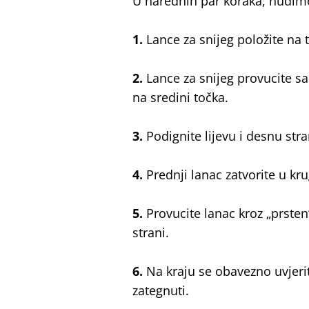
U narednih par koraka, nudimo
1.
Lance za snijeg položite na 
2.
Lance za snijeg provucite s
na sredini točka.
3.
Podignite lijevu i desnu stra
4.
Prednji lanac zatvorite u kr
5.
Provucite lanac kroz „prsten“
strani.
6.
Na kraju se obavezno uvjerit
zategnuti.