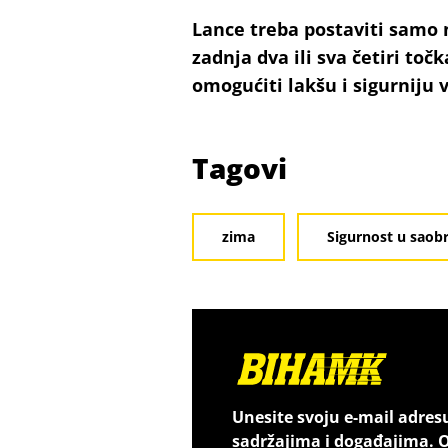
Lance treba postaviti samo n
zadnja dva ili sva četiri toč
omogućiti lakšu i sigurniju 
Tagovi
zima
Sigurnost u saob
Unesite svoju e-mail adres
sadržajima i događajima. O