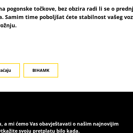
a pogonske točkove, bez obzira radi li se o predn
ka. Samim time poboljšat ćete stabilnost vašeg vozi
vožnju.
raćaju
BIHAMK
u, a mi ćemo Vas obavještavati o našim najnovijim
tkažite svoju pretplatu bilo kada.