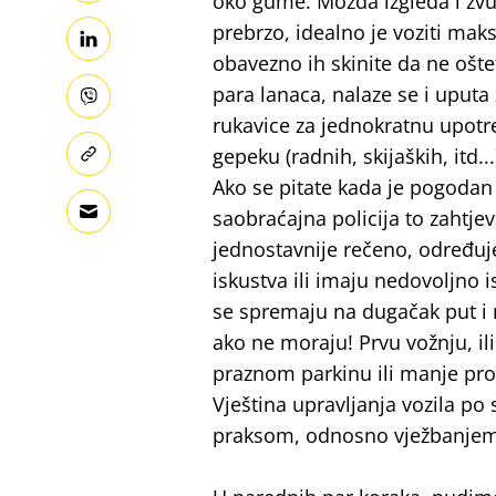
oko gume. Možda izgleda i zvuči
prebrzo, idealno je voziti mak
obavezno ih skinite da ne ošte
para lanaca, nalaze se i uputa
rukavice za jednokratnu upotr
gepeku (radnih, skijaških, itd...
Ako se pitate kada je pogodan 
saobraćajna policija to zahtje
jednostavnije rečeno, određuj
iskustva ili imaju nedovoljno
se spremaju na dugačak put i n
ako ne moraju! Prvu vožnju, ili
praznom parkinu ili manje pro
Vještina upravljanja vozila po 
praksom, odnosno vježbanjem