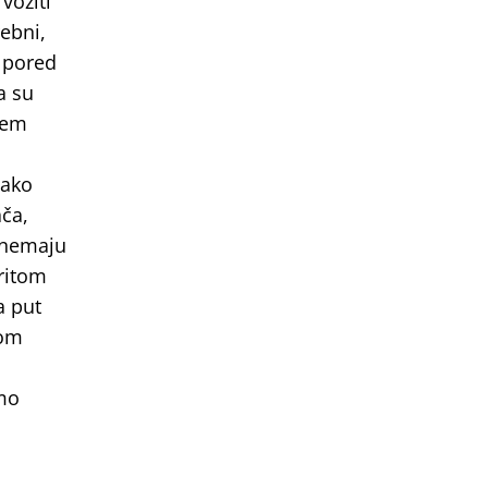
voziti
rebni,
, pored
a su
šem
 ako
ača,
e nemaju
pritom
a put
kom
amo