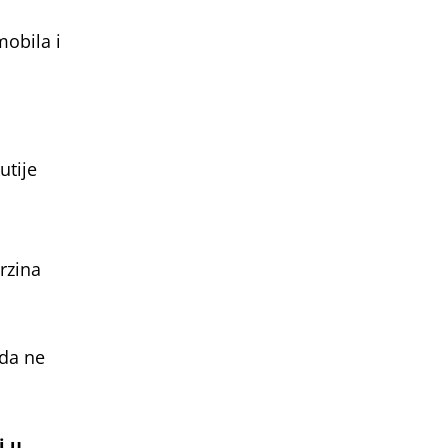
obila i
utije
brzina
 da ne
i u