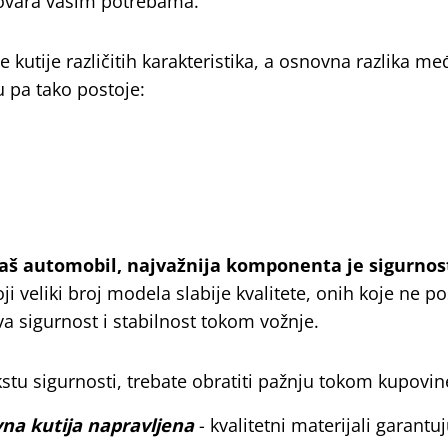
govara vašim potrebama.
 kutije različitih karakteristika, a osnovna razlika me
 pa tako postoje:
 vaš automobil, najvažnija komponenta je sigurnos
ji veliki broj modela slabije kvalitete, onih koje ne p
va sigurnost i stabilnost tokom vožnje.
kstu sigurnosti, trebate obratiti pažnju tokom kupovin
vna kutija napravljena
- kvalitetni materijali garantu