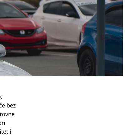
k
če bez
krovne
pri
tet i