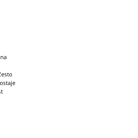
ina
često
ostaje
st