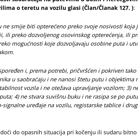
lima o teretu na vozilu glasi (Član/Članak 127. )
:
u ne smije biti opterećeno preko svoje nosivosti koja 
i, ili preko dozvoljenog osovinskog opterećenja, ili p
preko mogućnosti koje dozvoljavaju osobine puta i ut
nakom.
raspoređen i, prema potrebi, pričvršćen i pokriven tako 
ika u saobraćaju i ne nanosi štetu putu i objektima 
abilnost vozila i ne otežava upravljanje vozilom; 3) n
ta; 4) ne stvara suvišnu buku i ne rasipa se po putu
o-signalne uređaje na vozilu, registarske tablice i drug
 doći do opasnih situacija pri kočenju ili sudaru bitno 