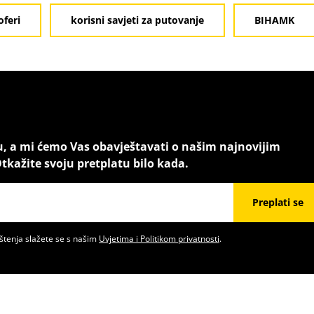
oferi
korisni savjeti za putovanje
BIHAMK
u, a mi ćemo Vas obavještavati o našim najnovijim
tkažite svoju pretplatu bilo kada.
Preplati se
štenja slažete se s našim
Uvjetima i Politikom privatnosti
.