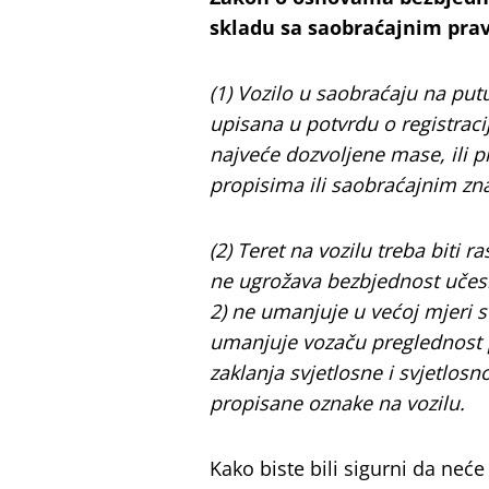
skladu sa saobraćajnim pravi
(1) Vozilo u saobraćaju na put
upisana u potvrdu o registracij
najveće dozvoljene mase, ili 
propisima ili saobraćajnim z
(2) Teret na vozilu treba biti 
ne ugrožava bezbjednost učesn
2) ne umanjuje u većoj mjeri st
umanjuje vozaču preglednost pu
zaklanja svjetlosne i svjetlosn
propisane oznake na vozilu.
Kako biste bili sigurni da neće