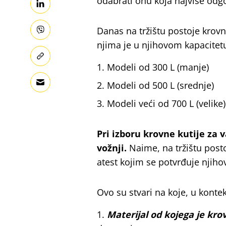
odabrati onu koja najviše od
Danas na tržištu postoje krovne
njima je u njihovom kapacitetu
Modeli od 300 L (manje)
Modeli od 500 L (srednje)
Modeli veći od 700 L (velike)
Pri izboru krovne kutije za
vožnji.
Naime, na tržištu posto
atest kojim se potvrđuje njiho
Ovo su stvari na koje, u konte
Materijal od kojega je kro