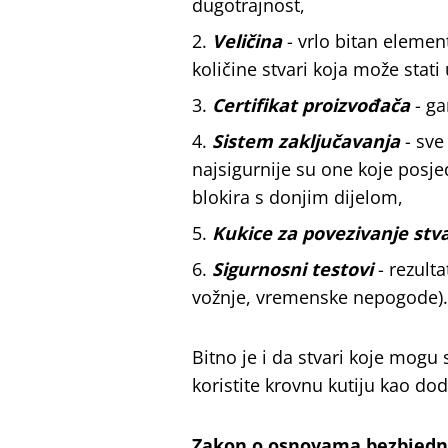
dugotrajnost,
Veličina
- vrlo bitan eleme
količine stvari koja može stati 
Certifikat proizvođača
- ga
Sistem zaključavanja
- sve
najsigurnije su one koje posje
blokira s donjim dijelom,
Kukice za povezivanje stva
Sigurnosni testovi
- rezult
vožnje, vremenske nepogode).
Bitno je i da stvari koje mogu 
koristite krovnu kutiju kao doda
Zakon o osnovama bezbjedno