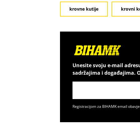
krovne kutije
krovni k
Unesite svoju e-mail adres
sadržajima i događajima. O
Registracijom za BIHAMK email obavje