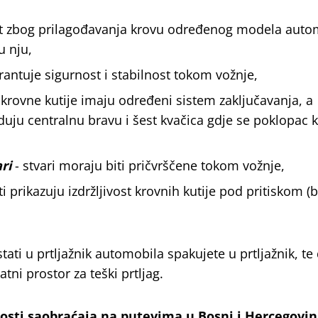
nt zbog prilagođavanja krovu određenog modela autom
u nju,
rantuje sigurnost i stabilnost tokom vožnje,
 krovne kutije imaju određeni sistem zaključavanja, a
duju centralnu bravu i šest kvačica gdje se poklopac k
ri
- stvari moraju biti pričvrščene tokom vožnje,
ati prikazuju izdržljivost krovnih kutije pod pritiskom (
stati u prtljažnik automobila spakujete u prtljažnik, te
tni prostor za teški prtljag.
sti saobraćaja na putevima u Bosni i Hercegovin