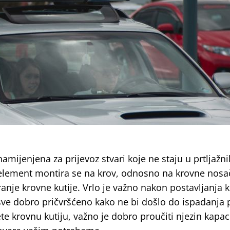
amijenjena za prijevoz stvari koje ne staju u prtljažni
i element montira se na krov, odnosno na krovne nosa
anje krovne kutije. Vrlo je važno nakon postavljanja 
e sve dobro pričvršćeno kako ne bi došlo do ispadanja 
e krovnu kutiju, važno je dobro proučiti njezin kapaci