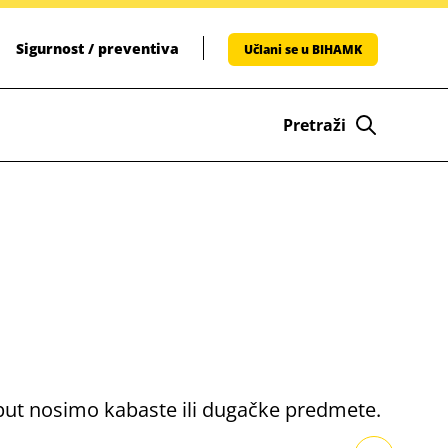
Sigurnost / preventiva
Učlani se u BIHAMK
Pretraži
 put nosimo kabaste ili dugačke predmete.