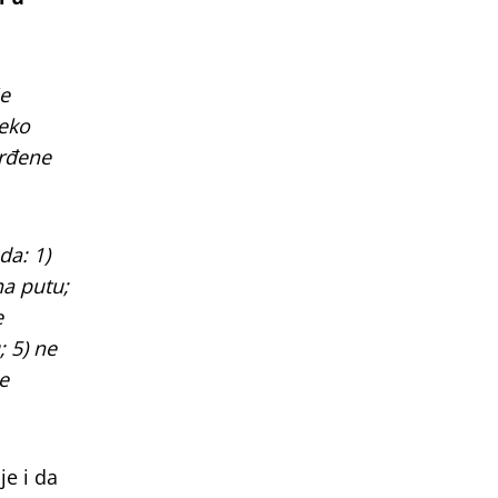
je
reko
vrđene
da: 1)
na putu;
e
; 5) ne
e
je i da