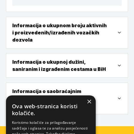
Informacija o ukupnom broju aktivnih
i proizvedenih/izrađenih vozačkih
dozvola
Informacija o ukupnoj dužini,
saniranim i izgrađenim cestama u BiH
Informacija o saobraćajnim
nezgodama, njihovim uzrocima i
×
Ova web-stranica koristi
posljedicama u BiH
kolačiće.
Koristimo kolačiće za prilagođavanje
sadržaja i oglasa te za analizu posjećenosti
naše web-stranice. Također dijelimo