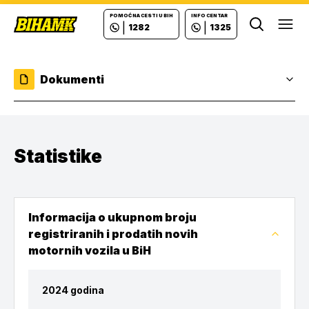
POMOĆ NA CESTI U BIH
INFO CENTAR
|
|
1282
1325
Ope
Dokumenti
Statistike
Informacija o ukupnom broju
registriranih i prodatih novih
motornih vozila u BiH
2024 godina