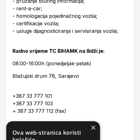
- pružanje touring informacija;
- rent-a-car;
- homologacija pojedinačnog vozila;
- certifikacije vozila;
- usluge dijagnosticiranja i servisiranja vozila;
Radno vrijeme TC BIHAMK na Ilidži je:
08:00-16:00h (ponedjeljak-petak)
Blažujski drum 78, Sarajevo
+387 33 777 101
+387 33 777 103
+ 387 33 777 112 (fax)
×
ilidza@bihamk.ba
Ova web-stranica koristi
kolačiće.