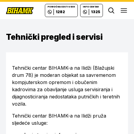
POMOĆ NA CESTI U BIH
INFO CENTAR
|
|
1282
1325
Ope
Tehnički pregled i servisi
Tehnički centar BIHAMK-a na Ilidži (Blažujski
drum 78) je moderan objekat sa savremenom
kompjuterskom opremom i obučenim
kadrovima za obavljanje usluga servisiranja i
dijagnosticiranja nedostataka putničkih i teretnih
vozila.
Tehnički centar BIHAMK-a na Ilidži pruža
sljedeće usluge: