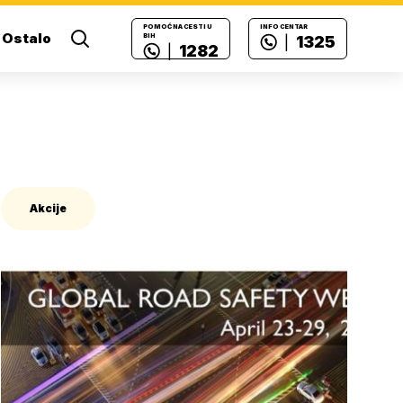
POMOĆ NA CESTI U
INFO CENTAR
Ostalo
BIH
1325
|
1282
|
Akcije