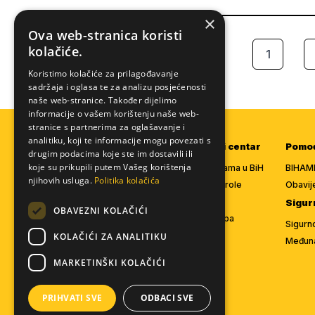
×
Ova web-stranica koristi
kolačiće.
1
PRETHODNA
Koristimo kolačiće za prilagođavanje
sadržaja i oglasa te za analizu posjećenosti
naše web-stranice. Također dijelimo
informacije o vašem korištenju naše web-
stranice s partnerima za oglašavanje i
analitiku, koji te informacije mogu povezati s
Članstvo
Informativni centar
Pomoć
drugim podacima koje ste im dostavili ili
koje su prikupili putem Vašeg korištenja
Članski paketi
Stanje na cestama u BiH
BIHAMK
njihovih usluga.
Politika kolačića
Učlani se ONLINE
Radarske kontrole
Obavij
Lokacije za učlanjenje
Kamere
Sigur
OBAVEZNI KOLAČIĆI
Uslovi korištenja
Na putu - Evropa
Sigurn
BIHAMK BONUS
Touring mapa
KOLAČIĆI ZA ANALITIKU
Međuna
Program lojalnosti
Magazin
MARKETINŠKI KOLAČIĆI
PRIHVATI SVE
ODBACI SVE