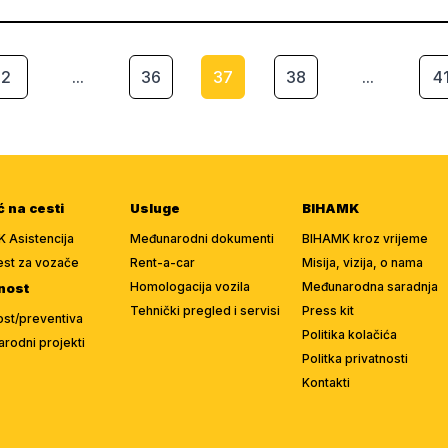
2
...
36
37
38
...
4
 na cesti
Usluge
BIHAMK
 Asistencija
Međunarodni dokumenti
BIHAMK kroz vrijeme
est za vozače
Rent-a-car
Misija, vizija, o nama
Homologacija vozila
Međunarodna saradnja
nost
Tehnički pregled i servisi
Press kit
ost/preventiva
Politika kolačića
rodni projekti
Politka privatnosti
Kontakti