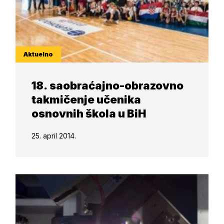
Aktuelno
18. saobraćajno-obrazovno
takmičenje učenika
osnovnih škola u BiH
25. april 2014.