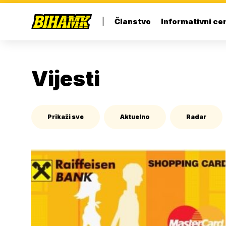
|
Članstvo
Informativni ce
Vijesti
Prikaži sve
Aktuelno
Radar