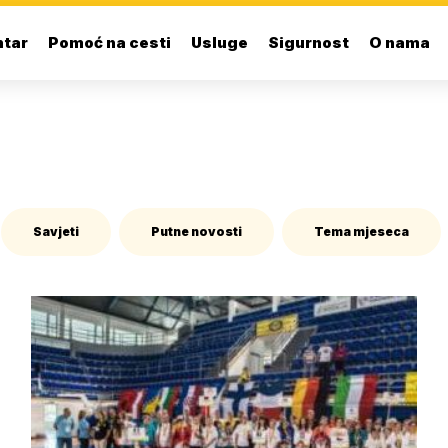
ntar
Pomoć na cesti
Usluge
Sigurnost
O nama
Savjeti
Putne novosti
Tema mjeseca