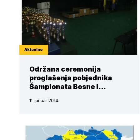
Aktuelno
Održana ceremonija
proglašenja pobjednika
Šampionata Bosne i
Hercegovine za 2013.
11. januar 2014.
godinu