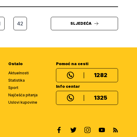
1
42
SLJEDEĆA
Ostalo
Pomoć na cesti
Aktuelnosti
1282
|
Statistika
Info centar
Sport
Najčešća pitanja
1325
|
Uslovi kupovine