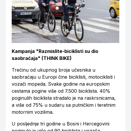
Kampanja "Razmislite-biciklisti su dio
saobraćaja" (THINK BIKE)
Trećinu od ukupnog broja učesnika u
saobraćaju u Europi čine biciklisti, motociklisti i
vozači mopeda. Svake godine na europskim
cestama pogine više od 7.500 biciklista. 40%
poginulih biciklista stradalo je na raskrsnicama,
a više od 75% u sudaru sa putničkim i teretnim
motornim vozilima.
U posljednje tri godine u Bosni i Hercegovini
poginulo je više od 90 biciklista i vozača