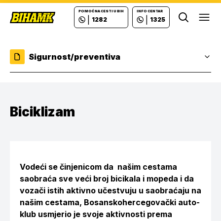
POMOĆ NA CESTI U BIH
INFO CENTAR
|
|
1282
1325
Ope
Sigurnost/preventiva
Biciklizam
Vodeći se činjenicom da našim cestama
saobraća sve veći broj bicikala i mopeda i da
vozači istih aktivno učestvuju u saobraćaju na
našim cestama, Bosanskohercegovački auto-
klub usmjerio je svoje aktivnosti prema