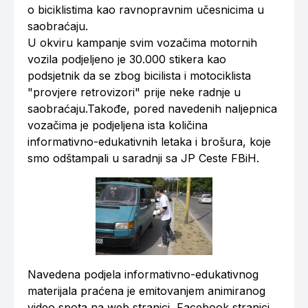
o biciklistima kao ravnopravnim učesnicima u
saobraćaju.
U okviru kampanje svim vozačima motornih
vozila podjeljeno je 30.000 stikera kao
podsjetnik da se zbog bicilista i motociklista
"provjere retrovizori" prije neke radnje u
saobraćaju.Takođe, pored navedenih naljepnica
vozačima je podjeljena ista količina
informativno-edukativnih letaka i brošura, koje
smo odštampali u saradnji sa JP Ceste FBiH.
Navedena podjela informativno-edukativnog
materijala praćena je emitovanjem animiranog
video spota na web stranici, Facebook stranici,