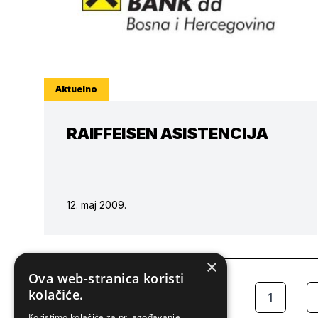
Aktuelno
RAIFFEISEN ASISTENCIJA
12. maj 2009.
×
Ova web-stranica koristi
kolačiće.
1
PRETHODNA
Koristimo kolačiće za prilagođavanje