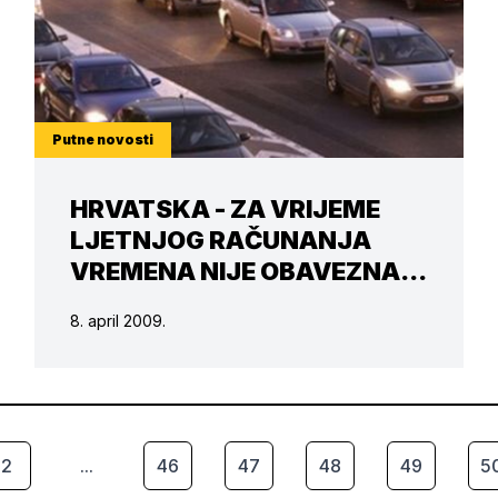
Putne novosti
HRVATSKA - ZA VRIJEME
LJETNJOG RAČUNANJA
VREMENA NIJE OBAVEZNA
VOŽNJA S UPALJENIM
8. april 2009.
SVJETLIMA DANJU
2
...
46
47
48
49
5