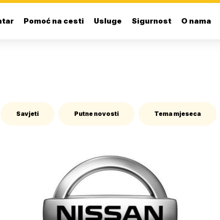
ntar
Pomoć na cesti
Usluge
Sigurnost
O nama
Savjeti
Putne novosti
Tema mjeseca