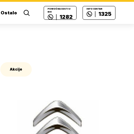
POMOĆ NA CESTI U
INFO CENTAR
Ostalo
BIH
1325
|
1282
|
Akcije