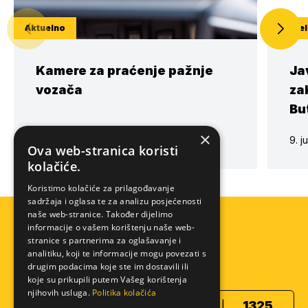
Aktuelno
Aktue
Kamere za praćenje pažnje
Ja
vozača
za
But
×
15. juli 2026.
9. j
Ova web-stranica koristi
kolačiće.
Koristimo kolačiće za prilagođavanje
sadržaja i oglasa te za analizu posjećenosti
naše web-stranice. Također dijelimo
informacije o vašem korištenju naše web-
stranice s partnerima za oglašavanje i
analitiku, koji te informacije mogu povezati s
drugim podacima koje ste im dostavili ili
koje su prikupili putem Vašeg korištenja
Pomoć na cesti
Info centar
njihovih usluga.
Politika kolačića
1282
1325
|
|