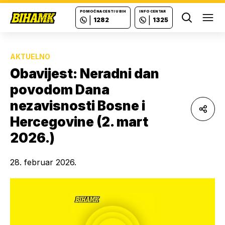
POMOĆ NA CESTI U BIH
INFO CENTAR
|
|
1282
1325
Ope
AKTUELNO
Obavijest: Neradni dan
povodom Dana
nezavisnosti Bosne i
Hercegovine (2. mart
2026.)
28. februar 2026.