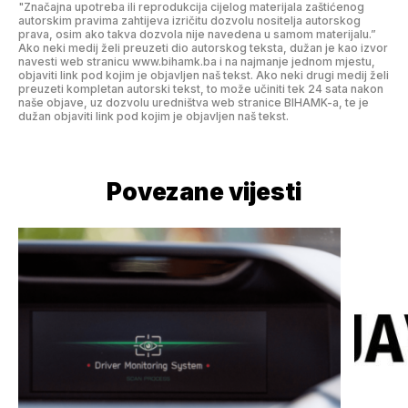
"Značajna upotreba ili reprodukcija cijelog materijala zaštićenog
autorskim pravima zahtijeva izričitu dozvolu nositelja autorskog
prava, osim ako takva dozvola nije navedena u samom materijalu.”
Ako neki medij želi preuzeti dio autorskog teksta, dužan je kao izvor
navesti web stranicu www.bihamk.ba i na najmanje jednom mjestu,
objaviti link pod kojim je objavljen naš tekst. Ako neki drugi medij želi
preuzeti kompletan autorski tekst, to može učiniti tek 24 sata nakon
naše objave, uz dozvolu uredništva web stranice BIHAMK-a, te je
dužan objaviti link pod kojim je objavljen naš tekst.
Povezane vijesti