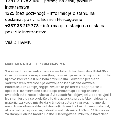
+387 33 282 100
– pomoć na cesti, pozivi iz
inostranstva
1325
(bez pozivnog) – informacije o stanju na
cestama, pozivi iz Bosne i Hercegovine
+387 33 212 773
– informacije o stanju na cestama,
pozivi iz inostranstva
Vaš BIHAMK
NAPOMENA O AUTORSKIM PRAVIMA
Svi su sadržaji na web stranici www.bihamk.ba vlasništvo BIHAMK-a
ili su u domeni javnog vlasništva, osim ako je naveden njihov izvor, te
njihovo korištenje u bilo kom smislu osim u okvirima pregleda
sadržaja web stranice nije dozvoljeno bez pisane dozvole.
Informacije iz zemlje, regije i svijeta te još neke kategorije se u
cjelosti ili uz minimalne adaptacije preuzimaju od regionalnih i
svjetskih auto-moto klubova. Svi su sadržaji objavljeni u dobroj vjeri i
bez namjere da se prekrše bilo čija autorska prava. Ako naiđete na
materijal za kojeg mislite da krši nečija autorska prava, molimo da
nas o tome obavijestite na bihamk@bihamk.ba kako bismo materijal,
ako je zahtjev opravdan, uklonili s web stranice. U članu 14 Kodeksa
za štampu i online medija Bosne i Hercegovine, izričito je navedeno: