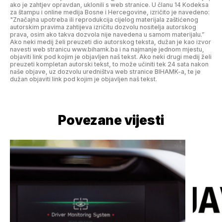
ako je zahtjev opravdan, uklonili s web stranice. U članu 14 Kodeksa
za štampu i online medija Bosne i Hercegovine, izričito je navedeno:
"Značajna upotreba ili reprodukcija cijelog materijala zaštićenog
autorskim pravima zahtijeva izričitu dozvolu nositelja autorskog
prava, osim ako takva dozvola nije navedena u samom materijalu.”
Ako neki medij želi preuzeti dio autorskog teksta, dužan je kao izvor
navesti web stranicu www.bihamk.ba i na najmanje jednom mjestu,
objaviti link pod kojim je objavljen naš tekst. Ako neki drugi medij želi
preuzeti kompletan autorski tekst, to može učiniti tek 24 sata nakon
naše objave, uz dozvolu uredništva web stranice BIHAMK-a, te je
dužan objaviti link pod kojim je objavljen naš tekst.
Povezane vijesti