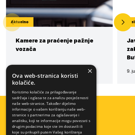
Aktuelno
Aktue
Kamere za praćenje pažnje
Ja
vozača
za
But
×
15. juli 2026.
9. j
Ova web-stranica koristi
kolačiće.
Koristimo kolačiće za prilagođavanje
sadržaja i oglasa te za analizu posjećenosti
naše web-stranice. Također dijelimo
informacije o vašem korištenju naše web-
stranice s partnerima za oglašavanje i
analitiku, koji te informacije mogu povezati s
drugim podacima koje ste im dostavili ili
koje su prikupili putem Vašeg korištenja
Pomoć na cesti
Info centar