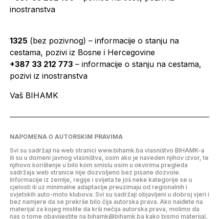
inostranstva
1325
(bez pozivnog) – informacije o stanju na
cestama, pozivi iz Bosne i Hercegovine
+387 33 212 773
– informacije o stanju na cestama,
pozivi iz inostranstva
Vaš BIHAMK
NAPOMENA O AUTORSKIM PRAVIMA
Svi su sadržaji na web stranici www.bihamk.ba vlasništvo BIHAMK-a
ili su u domeni javnog vlasništva, osim ako je naveden njihov izvor, te
njihovo korištenje u bilo kom smislu osim u okvirima pregleda
sadržaja web stranice nije dozvoljeno bez pisane dozvole.
Informacije iz zemlje, regije i svijeta te još neke kategorije se u
cjelosti ili uz minimalne adaptacije preuzimaju od regionalnih i
svjetskih auto-moto klubova. Svi su sadržaji objavljeni u dobroj vjeri i
bez namjere da se prekrše bilo čija autorska prava. Ako naiđete na
materijal za kojeg mislite da krši nečija autorska prava, molimo da
nas o tome obavijestite na bihamk@bihamk.ba kako bismo materijal,