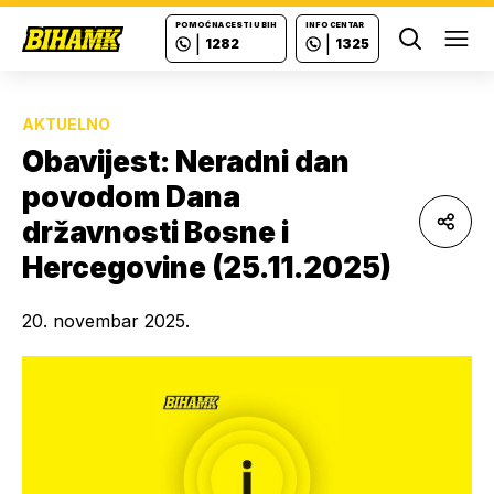
POMOĆ NA CESTI U BIH
INFO CENTAR
|
|
1282
1325
Ope
AKTUELNO
Obavijest: Neradni dan
povodom Dana
državnosti Bosne i
Hercegovine (25.11.2025)
20. novembar 2025.