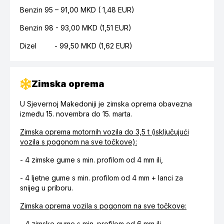
Benzin 95 – 91
,00
MKD ( 1,48 EUR)
Benzin 98 - 93
,00
MKD (1,51 EUR)
Dizel - 99
,50
MKD (1,62 EUR)
Zimska oprema
U Sjevernoj Makedoniji je zimska oprema obavezna
između 15. novembra do 15. marta.
Zimska oprema motornih vozila do 3,5 t (isključujući
vozila s pogonom na sve točkove):
- 4 zimske gume s min. profilom od 4 mm ili,
- 4 ljetne gume s min. profilom od 4 mm + lanci za
snijeg u priboru.
Zimska oprema vozila s pogonom na sve točkove:
- 4 zimske gume s min. profilom od 6 mm ili,