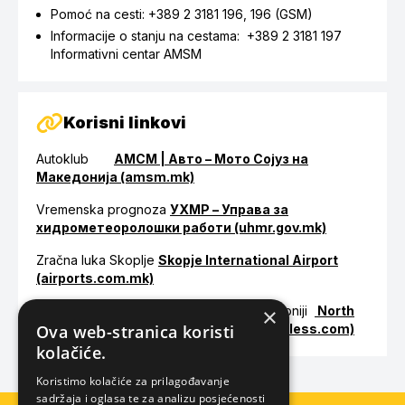
Pomoć na cesti: +389 2 3181 196, 196 (GSM)
Informacije o stanju na cestama: +389 2 3181 197
Informativni centar AMSM
Korisni linkovi
Autoklub
АМСМ | Авто – Мото Сојуз на
Македонија (amsm.mk)
Vremenska prognoza
УХМР – Управа за
хидрометеоролошки работи (uhmr.gov.mk)
Zračna luka Skoplje
Skopje International Airport
(airports.com.mk)
Turističke informacije o Sjevernoj Makedoniji
×
North
Macedonia Timeless (macedonia-timeless.com)
Ova web-stranica koristi
kolačiće.
Koristimo kolačiće za prilagođavanje
sadržaja i oglasa te za analizu posjećenosti