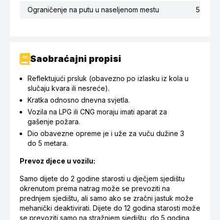
Ograničenje na putu u naseljenom mestu
50
Saobraćajni propisi
Reflektujući prsluk (obavezno po izlasku iz kola u
slučaju kvara ili nesreće).
Kratka odnosno dnevna svjetla.
Vozila na LPG ili CNG moraju imati aparat za
gašenje požara.
Dio obavezne opreme je i uže za vuču dužine 3
do 5 metara.
Prevoz djece u vozilu:
Samo dijete do 2 godine starosti u dječjem sjedištu
okrenutom prema natrag može se prevoziti na
prednjem sjedištu, ali samo ako se zračni jastuk može
mehanički deaktivirati. Dijete do 12 godina starosti može
se prevoziti samo na stražnjem sjedištu, do 5 godina