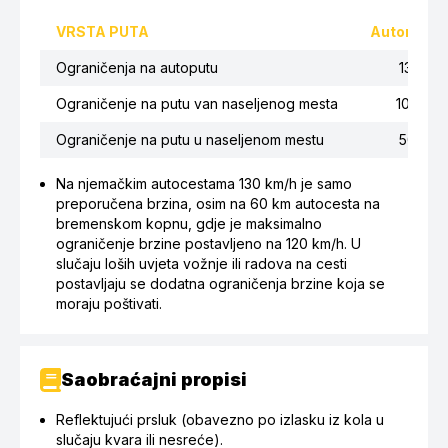
VRSTA PUTA
Automobil
Ograničenja na autoputu
130
Ograničenje na putu van naseljenog mesta
100
Ograničenje na putu u naseljenom mestu
50
Na njemačkim autocestama 130 km/h je samo
preporučena brzina, osim na 60 km autocesta na
bremenskom kopnu, gdje je maksimalno
ograničenje brzine postavljeno na 120 km/h. U
slučaju loših uvjeta vožnje ili radova na cesti
postavljaju se dodatna ograničenja brzine koja se
moraju poštivati.
Saobraćajni propisi
Reflektujući prsluk (obavezno po izlasku iz kola u
slučaju kvara ili nesreće).