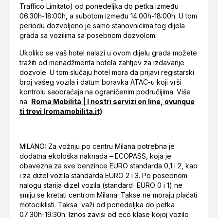
Traffico Limitato) od ponedeljka do petka između
06:30h-18:00h, a subotom između 14:00h-18:00h. U tom
periodu dozvoljeno je samo stanovnicima tog dijela
grada sa vozilima sa posebnom dozvolom.
Ukoliko se vaš hotel nalazi u ovom dijelu grada možete
tražiti od menadžmenta hotela zahtjev za izdavanje
dozvole. U tom slučaju hotel mora da prijavi registarski
broj vašeg vozila i datum boravka ATAC-u koji vrši
kontrolu saobraćaja na ograničenim područijima. Više
na
Roma Mobilità | I nostri servizi on line, ovunque
ti trovi (romamobilita.it)
MILANO: Za vožnju po centru Milana potrebna je
dodatna ekološka naknada – ECOPASS, koja je
obavezna za sve benzince EURO standarda 0,1 i 2, kao
i za dizel vozila standarda EURO 2 i 3. Po posebnom
nalogu starija dizel vozila (standard EURO 0 i 1) ne
smiju se kretati centrom Milana. Takse ne moraju plaćati
motociklisti. Taksa važi od ponedeljka do petka
07:30h-19:30h. Iznos zavisi od eco klase kojoj vozilo