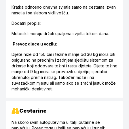
Kratka odnosno dnevna svjetla samo na cestama izvan
naselja i sa slabom vidljivošću.
Dodatni propisi:
Motocikli moraju držati upaljena svjetla tokom dana.
Prevoz djece u vozilu:
Dijete niže od 150 cm i težine manje od 36 kg mora biti
osigurano na prednjim i zadnjem sjedištu sistemom za
držanje koji odgovara težini i rastu djeteta. Dijete težine
manje od 9 kg mora se prevoziti u dječjoj sjedalici
okrenutoj prema natrag. Također može i na
suvazačkom mjestu ali samo ako se zračni jastuk može
mehanički deaktivirati.
Cestarine
Na skoro svim autoputevima u Italiji putarine se
naplaćuju. Pored toga u Italiji se naplaćuju i tuneli: