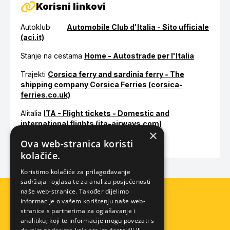
Korisni linkovi
Autoklub
Automobile Club d'Italia - Sito ufficiale
(aci.it)
Stanje na cestama
Home - Autostrade per l'Italia
Trajekti
Corsica ferry and sardinia ferry - The
shipping company Corsica Ferries (corsica-
ferries.co.uk)
Alitalia
ITA - Flight tickets - Domestic and
international flights (ita-airways.com)
×
Ova web-stranica koristi
kolačiće.
Koristimo kolačiće za prilagođavanje
sadržaja i oglasa te za analizu posjećenosti
naše web-stranice. Također dijelimo
informacije o vašem korištenju naše web-
stranice s partnerima za oglašavanje i
analitiku, koji te informacije mogu povezati s