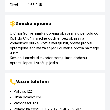
Dizel - 1,65 EUR
Zimska oprema
U Crnoj Gori je zimska oprema obavezna u periodu od
15.11. do 01.04. naredne godine, bez obzira na
vremenske prilike. Vozila moraju biti, prema propisu,
opremljena lancima za snijeg i gumama profila najmanje
4 mm.
Kamioni i autobusi također moraju imati dodatnu
opremu lopatu i vreću pijeska.
Važni telefoni
Policija: 122
Hitna pomoć: 124
Vatrogasci: 123
Pomoć na cesti: +382 20 234 467; 19807