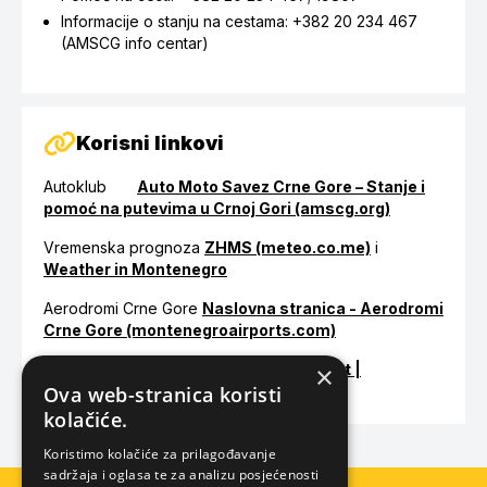
Informacije o stanju na cestama: +382 20 234 467
(AMSCG info centar)
Korisni linkovi
Autoklub
Auto Moto Savez Crne Gore – Stanje i
pomoć na putevima u Crnoj Gori (amscg.org)
Vremenska prognoza
ZHMS (meteo.co.me)
i
Weather in Montenegro
Aerodromi Crne Gore
Naslovna stranica - Aerodromi
Crne Gore (montenegroairports.com)
Turističke informacije o Crnoj Gori
Kontakt |
×
Montenegro
Ova web-stranica koristi
kolačiće.
Koristimo kolačiće za prilagođavanje
sadržaja i oglasa te za analizu posjećenosti