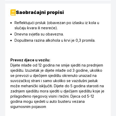
Saobraćajni propisi
Reflektujući prsluk (obavezan po izlasku iz kola u
slučaju kvara ili nesreće).
Dnevna svjetla su obavezna.
Dopuštena razina alkohola u krvi je 0,3 promila.
Prevoz djece u vozilu:
Dijete mlađe od 12 godina ne smije sjediti na prednjem
sjedištu. Izuzetak je dijete mlađe od 3 godine, ukoliko
se prevozi u dječijem sjedištu okrenuto unazad na
suvozačkoj strani i samo ukoliko se vazdušni jastuk
može mehanički isključiti. Dijete do 5 godina starosti na
zadnjem sjedištu mora sjediti u dječijem sjedištu koje je
prilagođeno njegovoj visini i težini. Djeca od 5-12
godina mogu sjedeti u auto busteru vezana
sigurnosnim pojasom