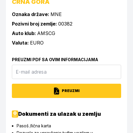
CRNA GORA
Oznaka države:
MNE
Pozivni broj zemlje:
00382
Auto klub:
AMSCG
Valuta:
EURO
PREUZMI PDF SA OVIM INFORMACIJAMA
PREUZMI
Dokumenti za ulazak u zemlju
Pasoš /lična karta
Dozvola za upravljanje tuđim vozilom u