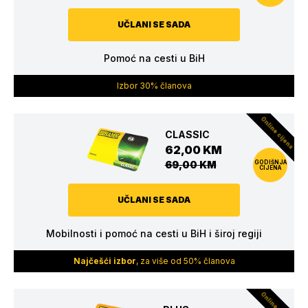
UČLANI SE SADA
Pomoć na cesti u BiH
Izbor 30% članova
Online cijena
CLASSIC
62,00 KM
69,00 KM
GODIŠNJA
CIJENA
UČLANI SE SADA
Mobilnosti i pomoć na cesti u BiH i široj regiji
Najčešći izbor
, za više od 50% članova
Online cijena