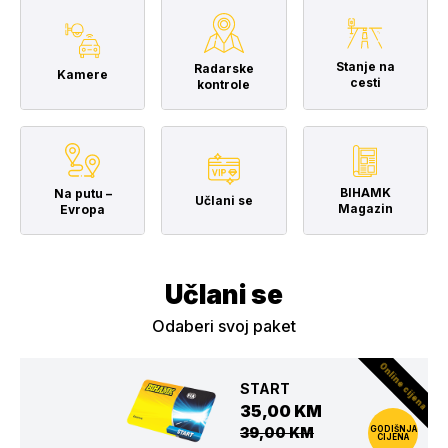
Stanje na
Radarske
Kamere
cesti
kontrole
BIHAMK
Na putu –
Učlani se
Magazin
Evropa
Učlani se
Odaberi svoj paket
Online cijena
START
35,00 KM
39,00 KM
GODIŠNJA
CIJENA