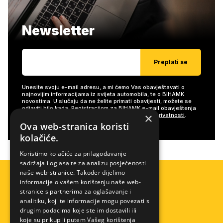
Newsletter
Preplati se
Unesite svoju e-mail adresu, a mi ćemo Vas obavještavati o
najnovijim informacijama iz svijeta automobila, te o BIHAMK
novostima. U slučaju da ne želite primati obavijesti, možete se
odjaviti bilo kada. Registracijom za BIHAMK e-mail obavještenja
×
slažete se s našim
Uslovima/Uvjetima i Politikom privatnosti
.
Ova web-stranica koristi
kolačiće.
Koristimo kolačiće za prilagođavanje
sadržaja i oglasa te za analizu posjećenosti
naše web-stranice. Također dijelimo
informacije o vašem korištenju naše web-
stranice s partnerima za oglašavanje i
analitiku, koji te informacije mogu povezati s
drugim podacima koje ste im dostavili ili
koje su prikupili putem Vašeg korištenja
Pomoć na cesti
Info centar