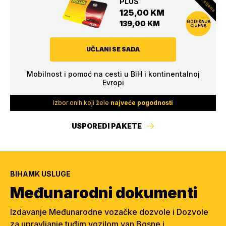
PLUS
125,00 KM
139,00 KM
GODIŠNJA
CIJENA
UČLANI SE SADA
Mobilnost i pomoć na cesti u BiH i kontinentalnoj
Evropi
Izbor onih koji žele
najveće pogodnosti
USPOREDI PAKETE
BIHAMK USLUGE
Međunarodni dokumenti
Izdavanje Međunarodne vozačke dozvole i Dozvole
za upravljanje tuđim vozilom van Bosne i