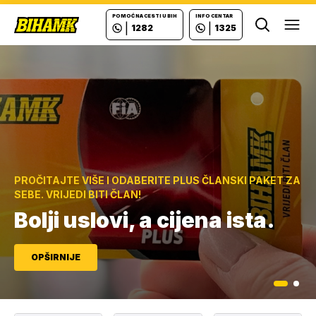
POMOĆ NA CESTI U BIH
INFO CENTAR
|
|
1282
1325
Ope
PROČITAJTE VIŠE I ODABERITE PLUS ČLANSKI PAKET ZA
Važno saopštenje za sve
SEBE. VRIJEDI BITI ČLAN!
vozače!
Bolji uslovi, a cijena ista.
OPŠIRNIJE