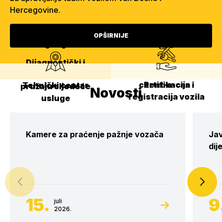
Hercegovine.
OPŠIRNIJE
Dijagnostički i
Homologacija,
servisni centar
certifikacija i
Rent-a-car
Tehnički centar
pružaju sljedeće
Novosti
registracija vozila
usluge
Kamere za praćenje pažnje vozača
Jav
dij
15.
9
juli
2026.