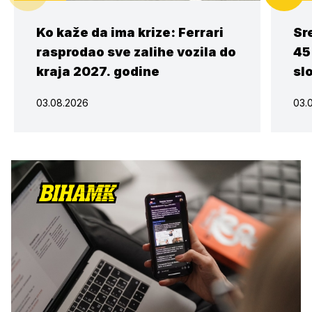
Ko kaže da ima krize: Ferrari
Sr
rasprodao sve zalihe vozila do
45
kraja 2027. godine
sl
03.08.2026
03.