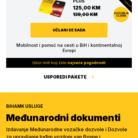
PLUS
125,00 KM
139,00 KM
GODIŠNJA
CIJENA
UČLANI SE SADA
Mobilnost i pomoć na cesti u BiH i kontinentalnoj
Evropi
Izbor onih koji žele
najveće pogodnosti
USPOREDI PAKETE
BIHAMK USLUGE
Međunarodni dokumenti
Izdavanje Međunarodne vozačke dozvole i Dozvole
za upravljanje tuđim vozilom van Bosne i