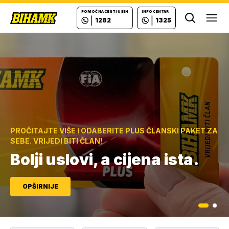
POMOĆ NA CESTI U BIH
INFO CENTAR
|
|
1282
1325
Ope
PROČITAJTE VIŠE I ODABERITE PLUS ČLANSKI PAKET ZA
Važno saopštenje za sve
SEBE. VRIJEDI BITI ČLAN!
vozače!
Bolji uslovi, a cijena ista.
OPŠIRNIJE