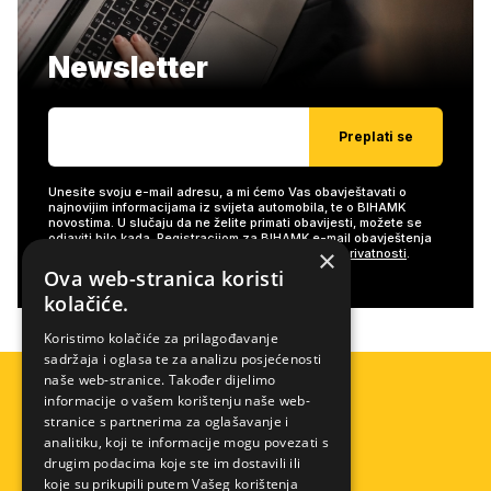
Newsletter
Preplati se
Unesite svoju e-mail adresu, a mi ćemo Vas obavještavati o
najnovijim informacijama iz svijeta automobila, te o BIHAMK
novostima. U slučaju da ne želite primati obavijesti, možete se
odjaviti bilo kada. Registracijom za BIHAMK e-mail obavještenja
×
slažete se s našim
Uslovima/Uvjetima i Politikom privatnosti
.
Ova web-stranica koristi
kolačiće.
Koristimo kolačiće za prilagođavanje
sadržaja i oglasa te za analizu posjećenosti
naše web-stranice. Također dijelimo
informacije o vašem korištenju naše web-
stranice s partnerima za oglašavanje i
analitiku, koji te informacije mogu povezati s
drugim podacima koje ste im dostavili ili
koje su prikupili putem Vašeg korištenja
Pomoć na cesti
Info centar