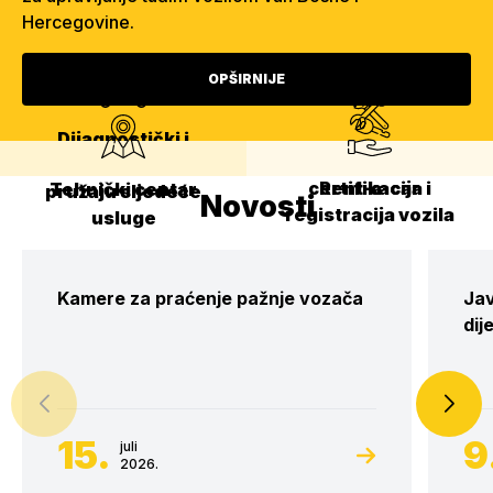
Hercegovine.
OPŠIRNIJE
Dijagnostički i
Homologacija,
servisni centar
certifikacija i
Rent-a-car
Tehnički centar
pružaju sljedeće
Novosti
registracija vozila
usluge
Kamere za praćenje pažnje vozača
Jav
dij
15.
9
juli
2026.