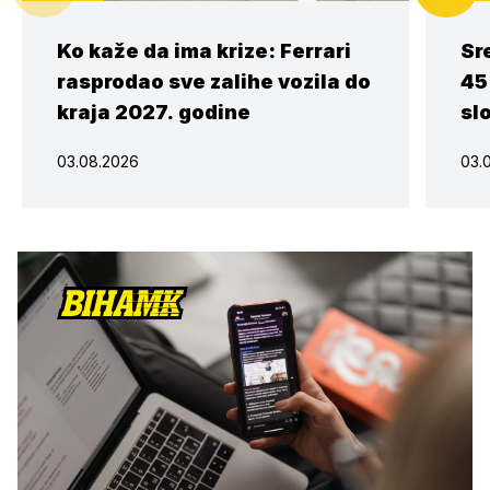
Ko kaže da ima krize: Ferrari
Sr
rasprodao sve zalihe vozila do
45
kraja 2027. godine
sl
03.08.2026
03.