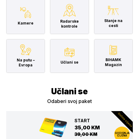
Stanje na
Radarske
Kamere
cesti
kontrole
BIHAMK
Na putu –
Učlani se
Magazin
Evropa
Učlani se
Odaberi svoj paket
Online cijena
START
35,00 KM
39,00 KM
GODIŠNJA
CIJENA