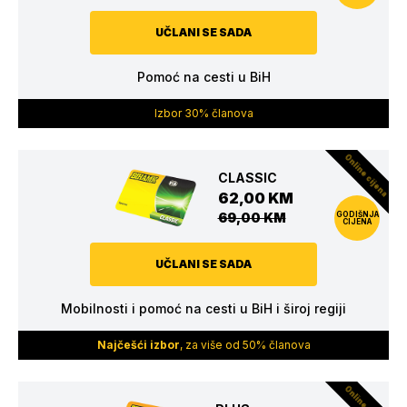
UČLANI SE SADA
Pomoć na cesti u BiH
Izbor 30% članova
Online cijena
CLASSIC
62,00 KM
69,00 KM
GODIŠNJA
CIJENA
UČLANI SE SADA
Mobilnosti i pomoć na cesti u BiH i široj regiji
Najčešći izbor
, za više od 50% članova
Online cijena