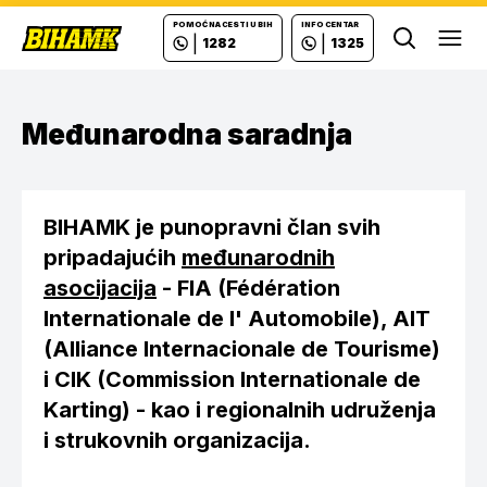
POMOĆ NA CESTI U BIH
INFO CENTAR
|
|
1282
1325
Ope
Međunarodna saradnja
BIHAMK je punopravni član svih
pripadajućih
međunarodnih
asocijacija
- FIA (Fédération
Internationale de l' Automobile), AIT
(Alliance Internacionale de Tourisme)
i CIK (Commission Internationale de
Karting) - kao i regionalnih udruženja
i strukovnih organizacija.