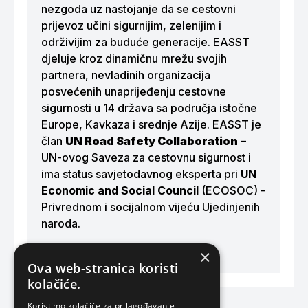
nezgoda uz nastojanje da se cestovni
prijevoz učini sigurnijim, zelenijim i
održivijim za buduće generacije. EASST
djeluje kroz dinamičnu mrežu svojih
partnera, nevladinih organizacija
posvećenih unaprijeđenju cestovne
sigurnosti u 14 država sa područja istočne
Europe, Kavkaza i srednje Azije. EASST je
član
UN Road Safety Collaboration
–
UN-ovog Saveza za cestovnu sigurnost i
ima status savjetodavnog eksperta pri
UN
Economic and Social Council
(ECOSOC) -
Privrednom i socijalnom vijeću Ujedinjenih
naroda.
www.easst.co.uk
×
Ova web-stranica koristi
kolačiće.
Koristimo kolačiće za prilagođavanje