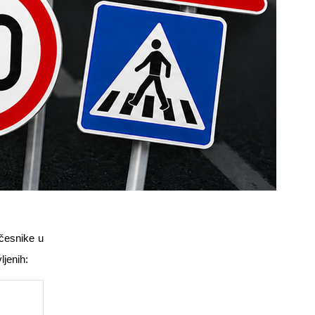
učesnike u
jenih: