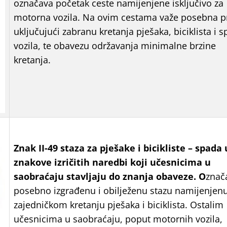
označava početak ceste namijenjene isključivo za
motorna vozila. Na ovim cestama važe posebna pr
uključujući zabranu kretanja pješaka, biciklista i s
vozila, te obavezu održavanja minimalne brzine
kretanja.
Znak
II-49 staza za pješake i bicikliste –
spada 
znakove izričitih naredbi koji učesnicima u
saobraćaju stavljaju do znanja obaveze. O
znač
posebno izgrađenu i obilježenu stazu namijenjen
zajedničkom kretanju pješaka i biciklista. Ostalim
učesnicima u saobraćaju, poput motornih vozila,