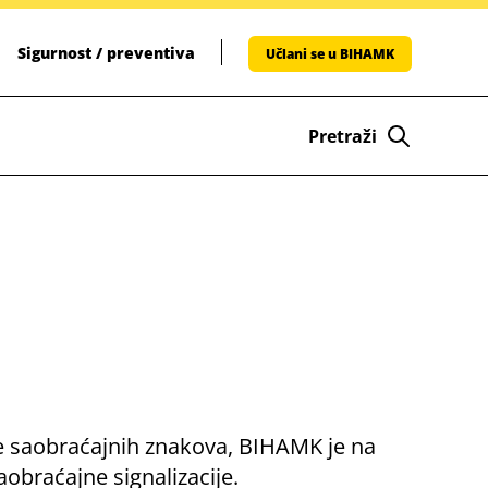
Sigurnost / preventiva
Učlani se u BIHAMK
Pretraži
je saobraćajnih znakova, BIHAMK je na
obraćajne signalizacije.