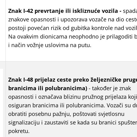
Znak
I-42 prevrtanje ili iskliznuće vozila -
spad
znakove opasnosti i upozorava vozače na dio cest
postoji povećan rizik od gubitka kontrole nad voz
Na ovakvim dionicama neophodno je prilagoditi b
i način vožnje uslovima na putu.
Znak
I-48 prijelaz ceste preko željezničke prug
branicima ili polubranicima)
- također je znak
opasnosti i označava blizinu pružnog prijelaza koji
osiguran branicima ili polubranicima. Vozači su d
obratiti posebnu pažnju, poštovati svjetlosnu
signalizaciju i zaustaviti se kada su branici spušteni
pokretu.