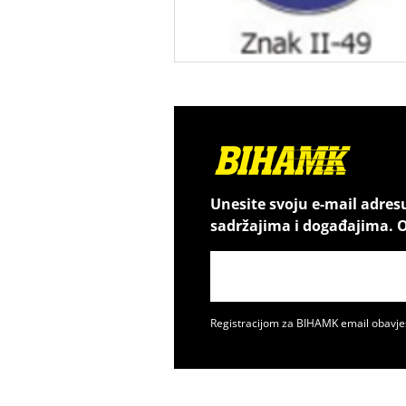
Unesite svoju e-mail adres
sadržajima i događajima. O
Registracijom za BIHAMK email obavje