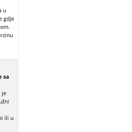
a u
e gdje
ilom.
rzinu
e sa
 je
užni
 ili u