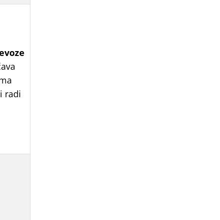
revoze
čava
ima
i radi