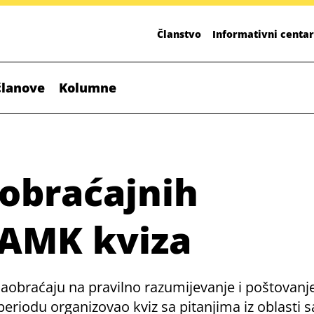
Članstvo
Informativni centar
članove
Kolumne
aobraćajnih
HAMK kviza
 saobraćaju na pravilno razumijevanje i poštovan
iodu organizovao kviz sa pitanjima iz oblasti sa