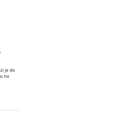
.
i je do
ju na