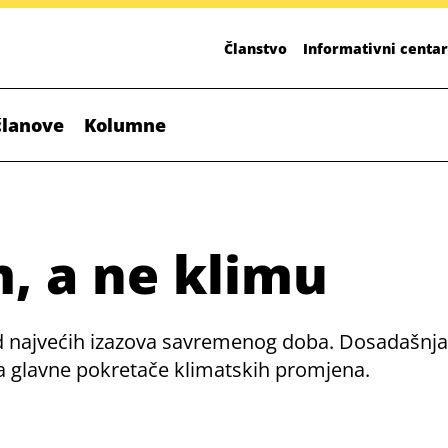
Članstvo
Informativni centar
članove
Kolumne
m, a ne klimu
najvećih izazova savremenog doba. Dosadašnja i
na glavne pokretače klimatskih promjena.