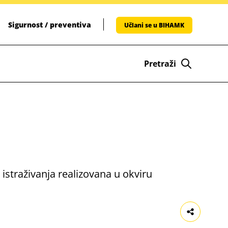
Sigurnost / preventiva
Učlani se u BIHAMK
Pretraži
straživanja realizovana u okviru