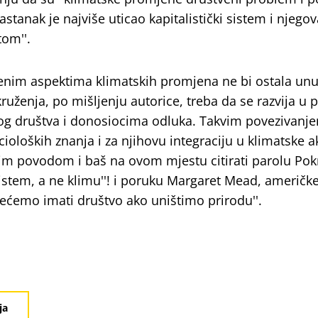
astanak je najviše uticao kapitalistički sistem i njegov
om''.
enim aspektima klimatskih promjena ne bi ostala unu
ruženja, po mišljenju autorice, treba da se razvija u 
nog društva i donosiocima odluka. Takvim povezivanj
cioloških znanja i za njihovu integraciju u klimatske ak
vim povodom i baš na ovom mjestu citirati parolu Pok
sistem, a ne klimu''! i poruku Margaret Mead, američk
Nećemo imati društvo ako uništimo prirodu''.
ja