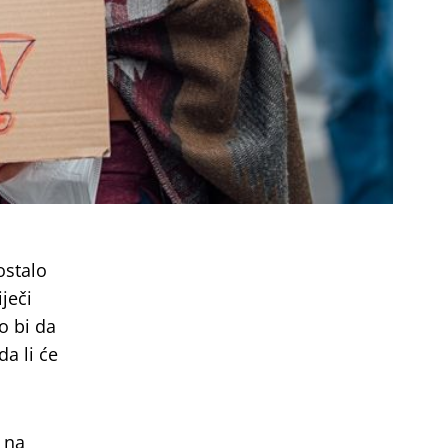
ostalo
ječi
o bi da
a li će
e na