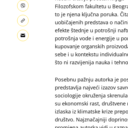
Filozofskom fakultetu u Beog
to je njena ključna poruka. Čit
uobičajenih predstava o način
efekte štednje u potrošnji na
potrošnja vode i energije u p
kupovanje organskih proizvoda,
sebe i u kontekstu individualno
što ni razvijenija nauka i tehn
Posebnu pažnju autorka je pos
predstavlja najveći izazov sa
sociologije okruženja skrenul
su ekonomski rast, društvene n
izlaska iz klimatske krize prep
društvo. Najznačajniji doprin
promjena autorka vidi u sazna