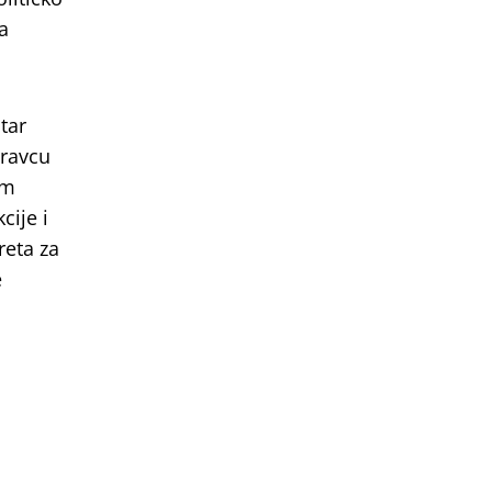
a
tar
pravcu
em
cije i
reta za
e