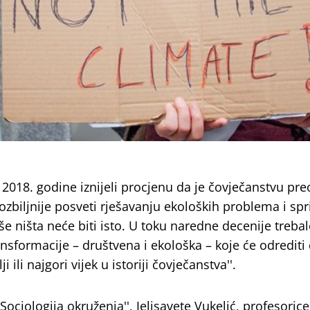
u 2018. godine iznijeli procjenu da je čovječanstvu pre
ozbiljnije posveti rješavanju ekoloških problema i spri
še ništa neće biti isto. U toku naredne decenije trebal
sformacije – društvena i ekološka – koje će odrediti d
 ili najgori vijek u istoriji čovječanstva''.
'Sociologija okruženja'', Jelisavete Vukelić, profesoric