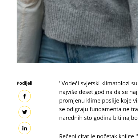
''Vodeći svjetski klimatolozi s
Podijeli
najviše deset godina da se naj
promjenu klime poslije koje vi
se odigraju fundamentalne tran
narednih sto godina biti najbolji
Rečeni citat je početak knjige '