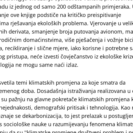
radu iz jednog od samo 200 odštampanih primjeraka.
anje ove knjige podstiče na kritičko preispitivanje
ima rješavanja ekoloških problema. Vjerovanje u veli
ftnih derivata, smanjenje broja putovanja avionom, m
orodičnim domaćinstvima, više pješačenja i vožnje bic
 recikliranje i slične mjere, iako korisne i potrebne 
g pristupa, neće izvesti čovječanstvo iz ekološke kriz
ologija ne mogu same naći izlaz.
vetila temi klimatskih promjena za koje smatra da
vremenog doba. Dosadašnja istraživanja realizovana u 
a su pažnju na glavne pokretače klimatskih promjena 
ejednakosti, demografski pritisak i tehnologija. Kao 
oznaje se dekarbonizacija, to jest prelazak u postuglje
os sociološke nauke u razumijevanju fenomena klimat
nju da su ''klimatske promjene društveni problem i po