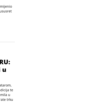
omijenio
 ususret
RU:
i u
atarom,
dicija te
amila u
rate trku