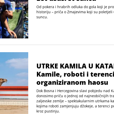
Od pokera i hrabrih odluka do gola koji je pr
historiju – priča o Zmajevima koji su poletjeli
suncu.
UTRKE KAMILA U KATA
Kamile, roboti i terenc
organiziranom haosu
Dok Bosna i Hercegovina slavi pobjedu nad K
donosimo priču o jednoj od najneobičnijih tra
zaljevske zemlje – spektakularnim utrkama k
kojima roboti zamjenjuju džokeje, a terenci p
kroz pustinju.