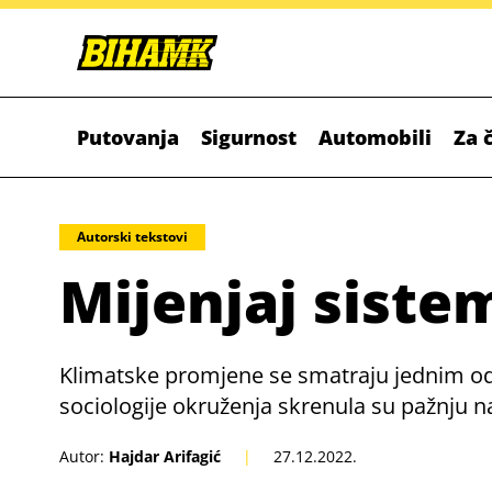
Putovanja
Sigurnost
Automobili
Za 
Autorski tekstovi
Mijenjaj siste
Klimatske promjene se smatraju jednim od 
sociologije okruženja skrenula su pažnju 
Autor:
Hajdar Arifagić
|
27.12.2022.