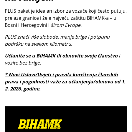
PLUS paket je idealan izbor za vozače koji često putuju,
prelaze granice i žele najveću zaštitu BIHAMK-a – u
Bosni i Hercegovini i
širom Evrope.
PLUS znači više slobode, manje brige i potpunu
podršku na svakom kilometru.
Učlanite se u BIHAMK ili obnovite svoje članstvo
i
vozite bez brige.
* Novi Uslovi/Uvjeti i pravila korištenja članskih
prava i pogodnosti važe za učlanjenja/obnovu od 1.
2. 2026. godine.