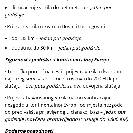
ili izvlačenje vozila do pet metara –
jedan put
godišnje
· Prijevoz vozila u kvaru u Bosni i Hercegovini:
do 135 km –
jedan put godišnje
dodatno, do 30 km –
jedan put godišnje
Sigurnost i podrška u kontinentalnoj Evropi
· Tehnička pomoć na cesti i prijevoz vozila u kvaru do
najbližeg servisa
ili
pokriće troškova do 200 EUR po
slučaju –
dva puta godišnje
, za dva odvojena slučaja
· Prijevoz havarisanog vozila nakon saobraćajne
nezgode u kontinentalnoj Evropi, od mjesta nezgode
do prebivališta prijavljenog u članskoj bazi –
jedan put
godišnje (novčana protuvrijednost usluge do 4.800 KM)
Dodatne pogodnosti