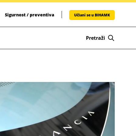
Sigurnost / preventiva
Učlani se u BIHAMK
Pretraži