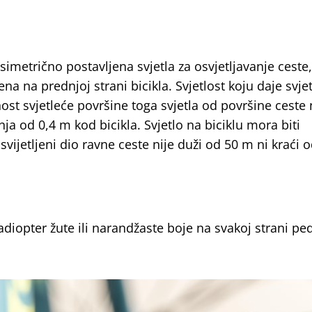
 simetrično postavljena svjetla za osvjetljavanje ceste,
ena na prednjoj strani bicikla. Svjetlost koju daje svje
nost svjetleće površine toga svjetla od površine ceste
ja od 0,4 m kod bicikla. Svjetlo na biciklu mora biti
vijetljeni dio ravne ceste nije duži od 50 m ni kraći 
diopter žute ili narandžaste boje na svakoj strani ped