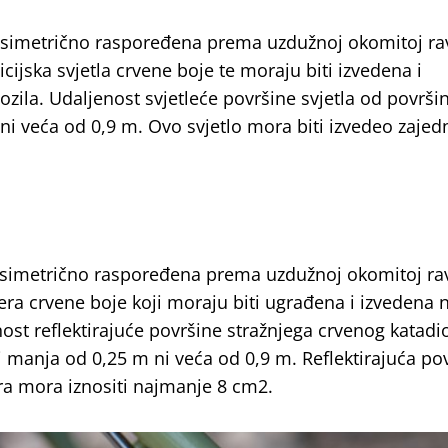
va simetrično raspoređena prema uzdužnoj okomitoj ra
icijska svjetla crvene boje te moraju biti izvedena i
ozila. Udaljenost svjetleće površine svjetla od površi
ni veća od 0,9 m. Ovo svjetlo mora biti izvedeo zajed
va simetrično raspoređena prema uzdužnoj okomitoj ra
tera crvene boje koji moraju biti ugrađena i izvedena 
enost reflektirajuće površine stražnjega crvenog katadi
i manja od 0,25 m ni veća od 0,9 m. Reflektirajuća po
ra mora iznositi najmanje 8 cm2.