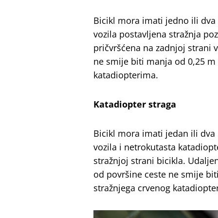
Bicikl mora imati jedno ili d
vozila postavljena stražnja poz
pričvršćena na zadnjoj strani v
ne smije biti manja od 0,25 m 
katadiopterima.
Katadiopter straga
Bicikl mora imati jedan ili d
vozila i netrokutasta katadiop
stražnjoj strani bicikla. Udalj
od površine ceste ne smije bit
stražnjega crvenog katadiopte