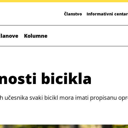
Članstvo
Informativni centar
članove
Kolumne
nosti bicikla
ih učesnika svaki bicikl mora imati propisanu opre