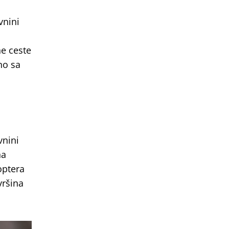
vnini
ne ceste
no sa
vnini
na
optera
vršina