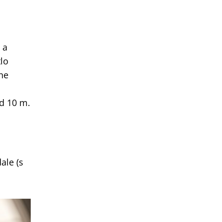
 a
tlo
 ne
od 10 m.
ale (s