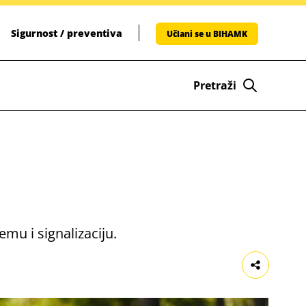
Sigurnost / preventiva
Učlani se u BIHAMK
Pretraži
mu i signalizaciju.