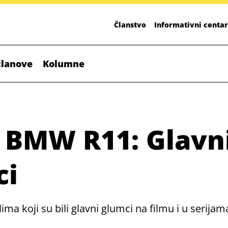
Članstvo
Informativni centar
članove
Kolumne
i BMW R11: Glavn
ci
ma koji su bili glavni glumci na filmu i u serija