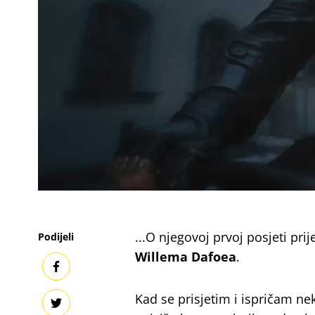
...O njegovoj prvoj posjeti pri
Podijeli
Willema Dafoea
.
Kad se prisjetim i ispričam ne