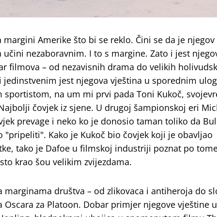
margini Amerike što bi se reklo. Čini se da je njegov 
a učini nezaboravnim. I to s margine. Zato i jest njego
tar filmova – od nezavisnih drama do velikih holivuds
ni jedinstvenim jest njegova vještina u sporednim ulo
m sportistom, na um mi prvi pada Toni Kukoč, svoje
 Najbolji čovjek iz sjene. U drugoj šampionskoj eri Mi
vjek prevage i neko ko je donosio taman toliko da Bu
"pripeliti". Kako je Kukoč bio čovjek koji je obavljao
atke, tako je Dafoe u filmskoj industriji poznat po tom
to krao šou velikim zvijezdama.
a marginama društva – od zlikovaca i antiheroja do s
a Oscara za Platoon. Dobar primjer njegove vještine u