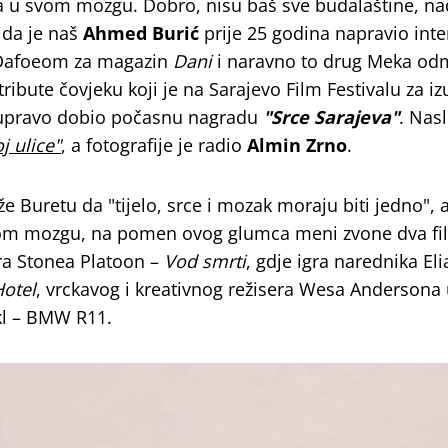
a u svom mozgu. Dobro, nisu baš sve budalaštine, n
 da je naš
Ahmed Burić
prije 25 godina napravio inte
Dafoeom za magazin
Dani
i naravno to drug Meka o
ribute čovjeku koji je na Sarajevo Film Festivalu za i
 upravo dobio počasnu nagradu
"Srce Sarajeva"
. Nas
j ulice"
, a fotografije je radio
Almin Zrno
.
Buretu da "tijelo, srce i mozak moraju biti jedno", 
mom mozgu, na pomen ovog glumca meni zvone dva fi
era Stonea Platoon –
Vod smrti
, gdje igra narednika Eli
otel
, vrckavog i kreativnog režisera Wesa Andersona
kl – BMW R11.