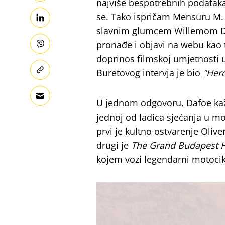
najviše bespotrebnih podatak
se. Tako ispričam Mensuru M.
slavnim glumcem Willemom 
pronađe i objavi na webu kao t
doprinos filmskoj umjetnosti
Buretovog intervja je bio
"Hero
U jednom odgovoru, Dafoe kaže 
jednoj od ladica sjećanja u 
prvi je kultno ostvarenje Oliv
drugi je
The Grand Budapest H
kojem vozi legendarni motoci