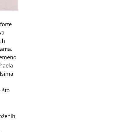
forte
va
kih
gama.
vremeno
chaela
llsima
e što
loženih