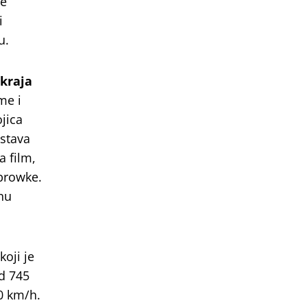
he
i
u.
kraja
me i
ojica
ustava
 film,
ubrowke.
nu
oji je
od 745
0 km/h.