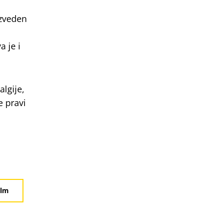
izveden
a je i
lgije,
e pravi
ilm