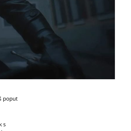
aš poput
k s