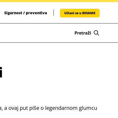
Sigurnost / preventiva
Učlani se u BIHAMK
Pretraži
i
ma, a ovaj put piše o legendarnom glumcu