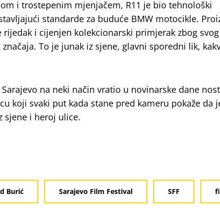
m i trostepenim mjenjačem, R11 je bio tehnološki
stavljajući standarde za buduće BMW motocikle. Pro
rijedak i cijenjen kolekcionarski primjerak zbog svog
 značaja. To je junak iz sjene, glavni sporedni lik, kakv
arajevo na neki način vratio u novinarske dane nosta
umcu koji svaki put kada stane pred kameru pokaže da j
 sjene i heroj ulice.
 Burić
Sarajevo Film Festival
SFF
f