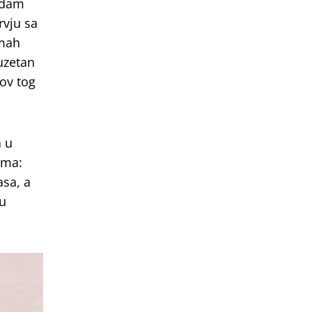
adam
rvju sa
dmah
zuzetan
lov tog
a u
lma:
asa, a
 u