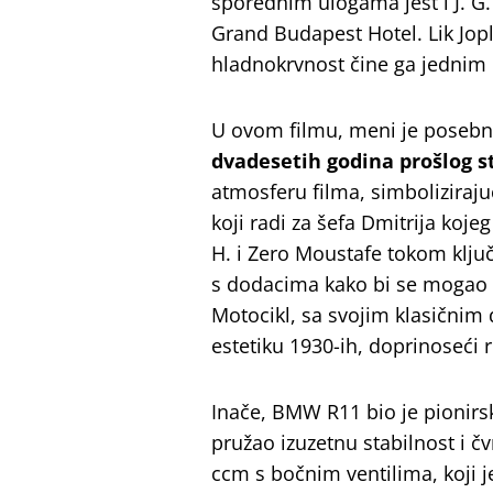
sporednim ulogama jest i J. G
Grand Budapest Hotel. Lik Jopl
hladnokrvnost čine ga jednim
U ovom filmu, meni je posebno
dvadesetih godina prošlog s
atmosferu filma, simbolizirajuć
koji radi za šefa Dmitrija koje
H. i Zero Moustafe tokom klju
s dodacima kako bi se mogao kr
Motocikl, sa svojim klasičnim
estetiku 1930-ih, doprinoseći r
Inače, BMW R11 bio je pionirs
pružao izuzetnu stabilnost i č
ccm s bočnim ventilima, koji 