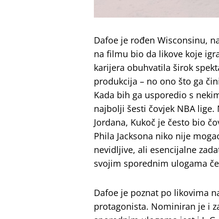
Dafoe je rođen Wisconsinu, na 
na filmu bio da likove koje igr
karijera obuhvatila širok spek
produkcija – no ono što ga či
Kada bih ga usporedio s neki
najbolji šesti čovjek NBA lige.
Jordana, Kukoč je često bio čo
Phila Jacksona niko nije mogao 
nevidljive, ali esencijalne zad
svojim sporednim ulogama čes
Dafoe je poznat po likovima n
protagonista. Nominiran je i z