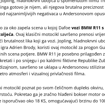
. Jopling, hladnokrvni ubojica u spomenutom filmu T
inga gotovo je nijem, ali njegova brutalna preciznost 
 od najzanimljivijih negativaca u Andersonovom opus
 za oko zapela scena u kojoj Dafoe
vozi BMW R11 s 
toljeća
. Ovaj klasični motocikl savršeno prenosi vrije
i brutalnost lika koji ga vozi. Jopling, hladnokrvni ub
g igra Adrien Brody, koristi ovaj motocikl za progon G
čnih scena potjere. BMW R11 je posebno prilagođen za
etati i po snijegu i po kaldrmi fiktivne Republike Z
 dizajnom, savršeno se uklapa u Andersonovu stilizira
etro atmosferi i vizualnoj privlačnosti filma.
ki motocikl poznat po svom čeličnom dupleks okviru, k
vrstoću. Pokretao ga je zračno hlađeni bokser motor 
je isporučivao oko 18 KS, omogućavajući brzinu do 10