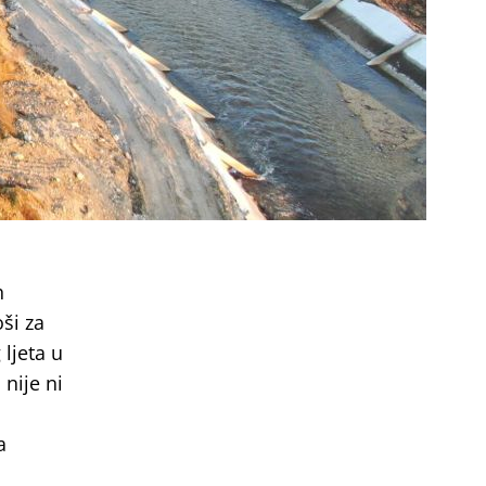
h
ši za
 ljeta u
nije ni
a