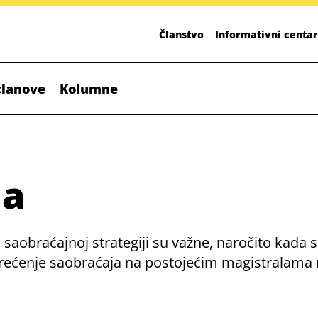
Članstvo
Informativni centar
članove
Kolumne
ja
 u saobraćajnoj strategiji su važne, naročito kada
asterećenje saobraćaja na postojećim magistralam