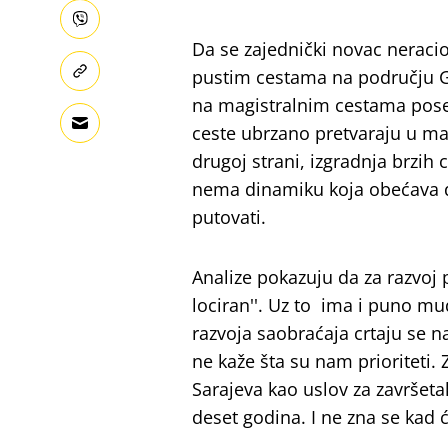
Da se zajednički novac neraci
pustim cestama na području G
na magistralnim cestama pose
ceste ubrzano pretvaraju u ma
drugoj strani, izgradnja brzih
nema dinamiku koja obećava d
putovati.
Analize pokazuju da za razvoj 
lociran''. Uz to ima i puno mu
razvoja saobraćaja crtaju se n
ne kaže šta su nam prioriteti.
Sarajeva kao uslov za završet
deset godina. I ne zna se kad 