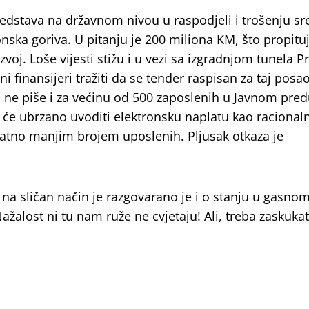
redstava na državnom nivou u raspodjeli i trošenju sr
nska goriva. U pitanju je 200 miliona KM, što propituj
oj. Loše vijesti stižu i u vezi sa izgradnjom tunela P
 finansijeri tražiti da se tender raspisan za taj posa
o ne piše i za većinu od 500 zaposlenih u Javnom pre
 će ubrzano uvoditi elektronsku naplatu kao racionaln
natno manjim brojem uposlenih. Pljusak otkaza je
 sličan način je razgovarano je i o stanju u gasnom
žalost ni tu nam ruže ne cvjetaju! Ali, treba zaskukat