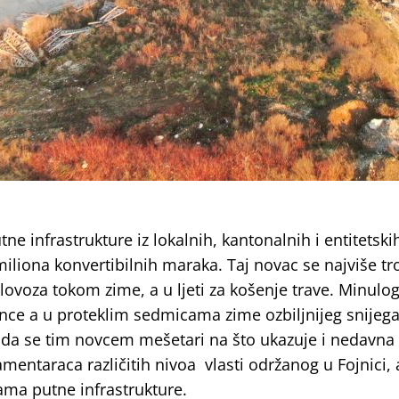
e infrastrukture iz lokalnih, kantonalnih i entitetski
miliona konvertibilnih maraka. Taj novac se najviše tro
lovoza tokom zime, a u ljeti za košenje trave. Minulog
unce a u proteklim sedmicama zime ozbiljnijeg snijega 
a da se tim novcem mešetari na što ukazuje i nedavna
mentaraca različitih nivoa vlasti održanog u Fojnici, 
ama putne infrastrukture.