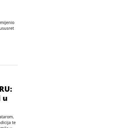
omijenio
 ususret
RU:
i u
atarom,
dicija te