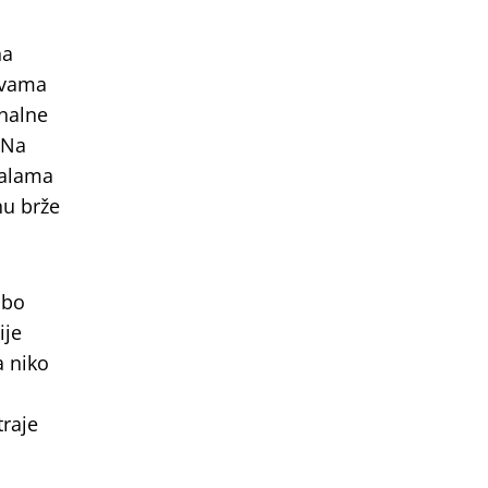
na
žvama
nalne
 Na
ralama
nu brže
abo
ije
a niko
traje