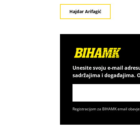
Hajdar Arifagić
Unesite svoju e-mail adres
sadržajima i događajima. O
Registracijom za BIHAMK email obavje