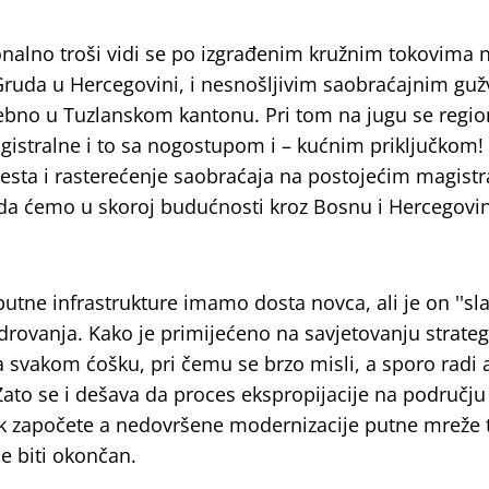
onalno troši vidi se po izgrađenim kružnim tokovima 
ruda u Hercegovini, i nesnošljivim saobraćajnim gu
bno u Tuzlanskom kantonu. Pri tom na jugu se regio
gistralne i to sa nogostupom i – kućnim priključkom!
 cesta i rasterećenje saobraćaja na postojećim magist
a ćemo u skoroj budućnosti kroz Bosnu i Hercegovi
putne infrastrukture imamo dosta novca, ali je on ''sl
drovanja. Kako je primijećeno na savjetovanju strateg
a svakom ćošku, pri čemu se brzo misli, a sporo radi 
 Zato se i dešava da proces ekspropijacije na području
ak započete a nedovršene modernizacije putne mreže 
će biti okončan.