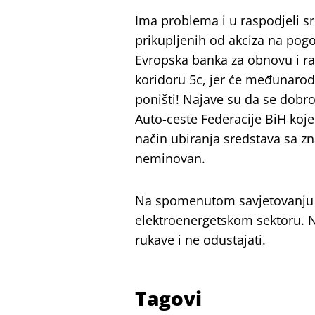
Ima problema i u raspodjeli s
prikupljenih od akciza na pogo
Evropska banka za obnovu i razv
koridoru 5c, jer će međunarodni
poništi! Najave su da se dobr
Auto-ceste Federacije BiH koje
način ubiranja sredstava sa z
neminovan.
Na spomenutom savjetovanju na
elektroenergetskom sektoru. Na
rukave i ne odustajati.
Tagovi