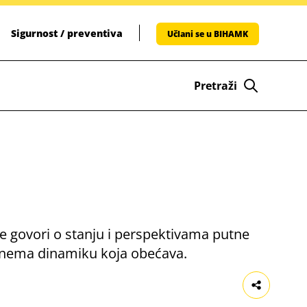
Sigurnost / preventiva
Učlani se u BIHAMK
Pretraži
 se govori o stanju i perspektivama putne
a nema dinamiku koja obećava.