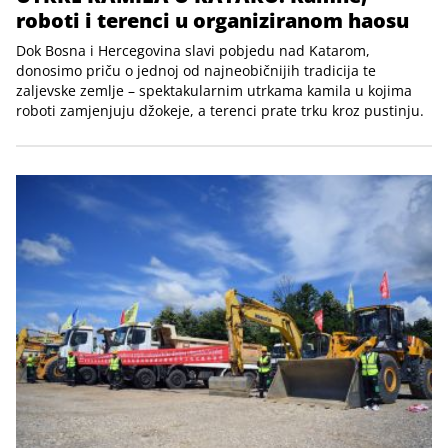
roboti i terenci u organiziranom haosu
Dok Bosna i Hercegovina slavi pobjedu nad Katarom,
donosimo priču o jednoj od najneobičnijih tradicija te
zaljevske zemlje – spektakularnim utrkama kamila u kojima
roboti zamjenjuju džokeje, a terenci prate trku kroz pustinju.