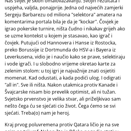
Naš svijet je sklon omalovažavanju. Svojih rezultata i
uspjeha, valjda, ponajprije. Jedna od najvećih zamjerki
Sergeju Barbarezu od miliona "selektora" amatera na
komentarima portala bila je da je "kockar". Čovjek je
igrao pokerske turnire, ništa čudno i nikakav grijeh ako
se uzme kontekst u kojem je stasavao, kao igrač i
čovjek. Putujući od Hannovera i Hanse iz Rostocka,
preko Borussije iz Dortmunda do HSV-a i Bayera iz
Leverkusena, vidio je i naučio kako se prave, selektiraju
i vode igrači. I u slobodno vrijeme okretao karte za
zelenim stolom: u toj igri je najvažnije znati osjetiti
momenat. Kad odustati, a kada podići ulog. I odigrati
"all in". Sve ili ništa. Nakon utakmica protiv Kanade i
Švajcarske nisam bio prevelik optimist, ali ni tužan.
Svjetsko prvenstvo je velika stvar, ali priželjkivao sam
nešto čega ću se sjećati cio život. Čega ćemo se svi
sjećati. Treba(o) nam je heroj.
Kraj prvog poluvremena protiv Qatara ličio je na sve