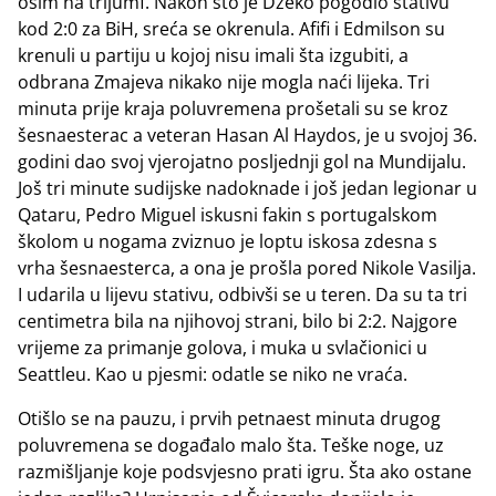
osim na trijumf. Nakon što je Džeko pogodio stativu
kod 2:0 za BiH, sreća se okrenula. Afifi i Edmilson su
krenuli u partiju u kojoj nisu imali šta izgubiti, a
odbrana Zmajeva nikako nije mogla naći lijeka. Tri
minuta prije kraja poluvremena prošetali su se kroz
šesnaesterac a veteran Hasan Al Haydos, je u svojoj 36.
godini dao svoj vjerojatno posljednji gol na Mundijalu.
Još tri minute sudijske nadoknade i još jedan legionar u
Qataru, Pedro Miguel iskusni fakin s portugalskom
školom u nogama zviznuo je loptu iskosa zdesna s
vrha šesnaesterca, a ona je prošla pored Nikole Vasilja.
I udarila u lijevu stativu, odbivši se u teren. Da su ta tri
centimetra bila na njihovoj strani, bilo bi 2:2. Najgore
vrijeme za primanje golova, i muka u svlačionici u
Seattleu. Kao u pjesmi: odatle se niko ne vraća.
Otišlo se na pauzu, i prvih petnaest minuta drugog
poluvremena se događalo malo šta. Teške noge, uz
razmišljanje koje podsvjesno prati igru. Šta ako ostane