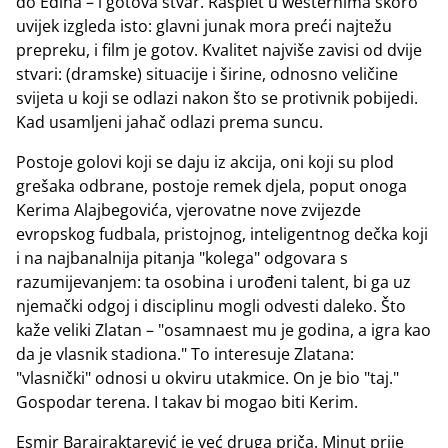
do Edina – i gotova stvar. Rasplet u westernima skoro
uvijek izgleda isto: glavni junak mora preći najtežu
prepreku, i film je gotov. Kvalitet najviše zavisi od dvije
stvari: (dramske) situacije i širine, odnosno veličine
svijeta u koji se odlazi nakon što se protivnik pobijedi.
Kad usamljeni jahač odlazi prema suncu.
Postoje golovi koji se daju iz akcija, oni koji su plod
grešaka odbrane, postoje remek djela, poput onoga
Kerima Alajbegovića, vjerovatne nove zvijezde
evropskog fudbala, pristojnog, inteligentnog dečka koji
i na najbanalnija pitanja "kolega" odgovara s
razumijevanjem: ta osobina i urođeni talent, bi ga uz
njemački odgoj i disciplinu mogli odvesti daleko. Što
kaže veliki Zlatan – "osamnaest mu je godina, a igra kao
da je vlasnik stadiona." To interesuje Zlatana:
"vlasnički" odnosi u okviru utakmice. On je bio "taj."
Gospodar terena. I takav bi mogao biti Kerim.
Esmir Barajraktarević je već druga priča. Minut prije