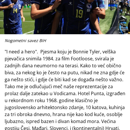
Nogometni savez BiH
"I need a hero". Pjesma koju je Bonnie Tyler, velška
pjevačica snimila 1984. za film Footloose, svirala je
zadnjih dana neumorno na terasi. Kako to već obično
biva, za nekog ko je često na putu, nikad ne zna gdje će
ga nešto stići, i gdje će biti kad se događa nešto važno.
Tako me je odlučujući meč naše reprezentacije za
prolaz dalje zatekao u Vodicama. Hotel Punta, izgrađen
u rekordnom roku 1968. godine klasično je
jugoslovensko arhitektonsko zdanje, 10 katova, kuhinja
za tri obroka dnevno, hrana nije kao kod kuće, osoblje
ljubazno, ispred bazen i divan komad mora. Većina
gostiju Česi, Mađari, Slovenci, i (kontinentalni) Hrvati.