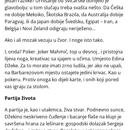
jedan razlike? Urnisanje od Švicarske donijelo je
glavobolju: u tom slučaju treba svašta nešto. Da Češka
ne dobije Meksiko, Škotska Brazila, da Australija dobije
Paragvaj, ili da Japan dobije Švedsku, Egipat – Iran, a
Belgija i Novi Zeland odigraju neriješeno...
Ako i ali mozak vezuju u čvor. I noge isto tako.
I, onda? Poker. Joker Mahmić, top u desnoj , i pristojna
lijeva noga, kreativac sa sjajem u očima. Umjesto Edina
Džeke. Za to morate imati zrno ludila, jer ako ne upali,
na Barbarezovom mjestu ostajete jedini krivac. Kao u
pokeru. Protiv onoga ko dijeli karte, i onih koji pored
vas igraju za stolom.
Partija života
A partija je, kao i utakmica, živa stvar. Podnevno sunce,
Džekino neskriveno čuđenje i bacanje flaše na klupi je
savršena hrana za lešinare: gospodski dolazak Sergeja