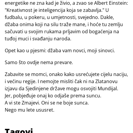
energetike ne zna kad je živio, a zvao se Albert Einstein:
"Kreativnost je inteligencija koja se zabavlja." U
fudbalu, u pokeru, u umjetnosti, svejedno. Dakle,
džaba onima koji na silu traže mane, i hoće tu zemlju
sačuvati u svojim rukama prljavim od bogaćenja na
tuđoj muci i svađanju naroda.
Opet kao u pjesmi: džaba vam novci, moji sinovci.
Samo što ovdje nema prevare.
Zabavite se momci, onako kako usrećujete cijelu naciju,
i većinu regije. I nemojte misliti čak ni na Zlatanovu
izjavu da Sjedinjene države mogu osvojiti Mundijal.
Jer, pobjeđuje onaj ko odjaše prema suncu.
A vi ste Zmajevi. Oni se ne boje sunca.
Nego mu lete ususret.
Tagovi