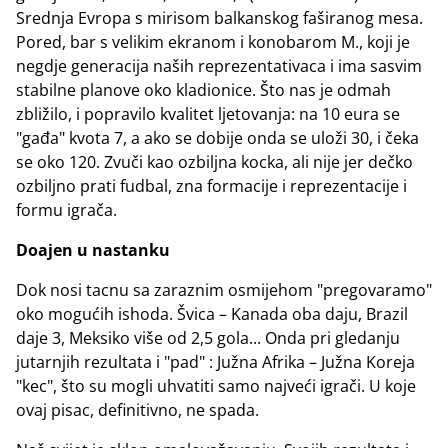
Srednja Evropa s mirisom balkanskog faširanog mesa.
Pored, bar s velikim ekranom i konobarom M., koji je
negdje generacija naših reprezentativaca i ima sasvim
stabilne planove oko kladionice. Što nas je odmah
zbližilo, i popravilo kvalitet ljetovanja: na 10 eura se
"gađa" kvota 7, a ako se dobije onda se uloži 30, i čeka
se oko 120. Zvuči kao ozbiljna kocka, ali nije jer dečko
ozbiljno prati fudbal, zna formacije i reprezentacije i
formu igrača.
Doajen u nastanku
Dok nosi tacnu sa zaraznim osmijehom "pregovaramo"
oko mogućih ishoda. Švica – Kanada oba daju, Brazil
daje 3, Meksiko više od 2,5 gola... Onda pri gledanju
jutarnjih rezultata i "pad" : Južna Afrika – Južna Koreja
"kec", što su mogli uhvatiti samo najveći igrači. U koje
ovaj pisac, definitivno, ne spada.