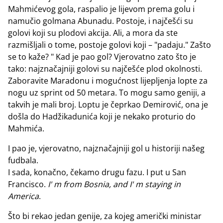
Mahmićevog gola, raspalio je lijevom prema golu i
namučio golmana Abunadu. Postoje, i najčešći su
golovi koji su plodovi akcija. Ali, a mora da ste
razmišljali o tome, postoje golovi koji – "padaju." Zašto
se to kaže? " Kad je pao gol? Vjerovatno zato što je
tako: najznačajniji golovi su najčešće plod okolnosti.
Zaboravite Maradonu i mogućnost lijepljenja lopte za
nogu uz sprint od 50 metara. To mogu samo geniji, a
takvih je mali broj. Loptu je čeprkao Demirović, ona je
došla do Hadžikadunića koji je nekako proturio do
Mahmića.
I pao je, vjerovatno, najznačajniji gol u historiji našeg
fudbala.
I sada, konačno, čekamo drugu fazu. I put u San
Francisco.
I' m from Bosnia, and I' m staying in
America
.
Što bi rekao jedan genije, za kojeg američki ministar