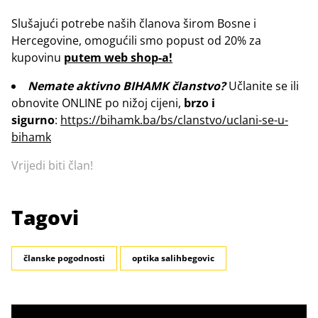
Slušajući potrebe naših članova širom Bosne i
Hercegovine, o
mogućili smo popust od 20% za
kupovinu
putem web
shop-a!
Nemate aktivno BIHAMK članstvo?
Učlanite se ili
obnovite ONLINE po nižoj cijeni,
brzo i
sigurno
:
https://bihamk.ba/bs/clanstvo/uclani-se-u-
bihamk
Vrijedi biti član!
Tagovi
članske pogodnosti
optika salihbegovic