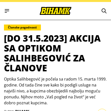
Open main menu
Članske pogodnosti
[DO 31.5.2023] AKCIJA
SA OPTIKOM
SALIHBEGOVIĆ ZA
ČLANOVE
Optika Salihbegović je počela sa radom 15. marta 1999.
godine. Od tada čine sve kako bi podigli usluge na
najviši nivo, a kupcima obezbijedili najbolju moguću
ponudu. Njihov moto „Vaš pogled na život“ je već
dobro poznat kupcima.