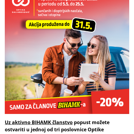
Uz aktivno BIHAMK članstvo
popust možete
ostvariti u jednoj od tri poslovnice Optike