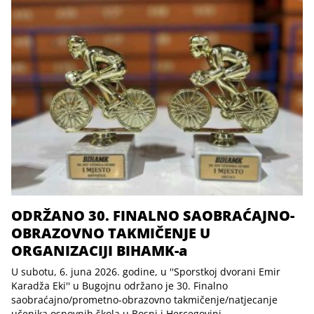
ODRŽANO 30. FINALNO SAOBRAĆAJNO-
OBRAZOVNO TAKMIČENJE U
ORGANIZACIJI BIHAMK-a
U subotu, 6. juna 2026. godine, u ''Sporstkoj dvorani Emir
Karadža Eki'' u Bugojnu održano je 30. Finalno
saobraćajno/prometno-obrazovno takmičenje/natjecanje
učenika osnovnih škola u Bosni i Hercegovini.