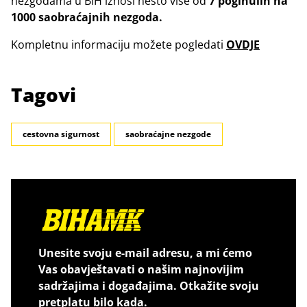
nezgodama u BiH iznosi nešto više od
7
poginulih na
1000 saobraćajnih nezgoda.
Kompletnu informaciju možete pogledati
OVDJE
Tagovi
cestovna sigurnost
saobraćajne nezgode
Unesite svoju e-mail adresu, a mi ćemo
Vas obavještavati o našim najnovijim
sadržajima i događajima. Otkažite svoju
pretplatu bilo kada.