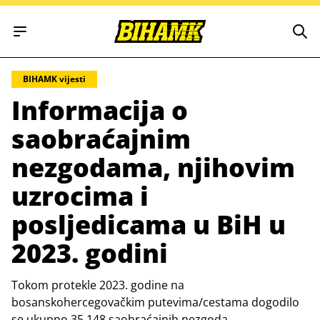
Open main menu
BIHAMK vijesti
Informacija o
saobraćajnim
nezgodama, njihovim
uzrocima i
posljedicama u BiH u
2023. godini
Tokom protekle 2023. godine na
bosanskohercegovačkim putevima/cestama dogodilo
se ukupno 35.148 saobraćajnih nezgoda.