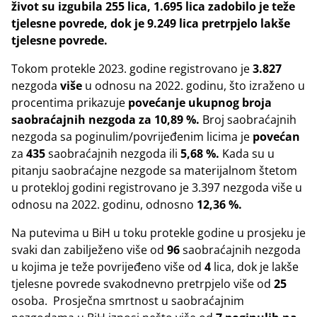
život su izgubila 255 lica, 1.695 lica zadobilo je teže
tjelesne povrede, dok je 9.249 lica pretrpjelo lakše
tjelesne povrede.
Tokom protekle 2023. godine registrovano je
3.827
nezgoda
više
u odnosu na 2022. godinu, što izraženo u
procentima prikazuje
povećanje
ukupnog broja
saobraćajnih nezgoda za
10,89
%.
Broj saobraćajnih
nezgoda sa poginulim/povrijeđenim licima je
povećan
za
435
saobraćajnih nezgoda ili
5,68
%.
Kada su u
pitanju saobraćajne nezgode sa materijalnom štetom
u protekloj godini registrovano je 3.397 nezgoda više u
odnosu na 2022. godinu, odnosno
12,36
%
.
Na putevima u BiH u toku protekle godine u prosjeku je
svaki dan zabilježeno više od
96
saobraćajnih nezgoda
u kojima je teže povrijeđeno više od
4
lica, dok je lakše
tjelesne povrede svakodnevno pretrpjelo više od
25
osoba. Prosječna smrtnost u saobraćajnim