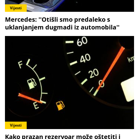
Vijesti
Mercedes: ''Otišli smo predaleko s
uklanjanjem dugmadi iz automobila''
Vijesti
Kako prazan rezervoar može oštetiti i