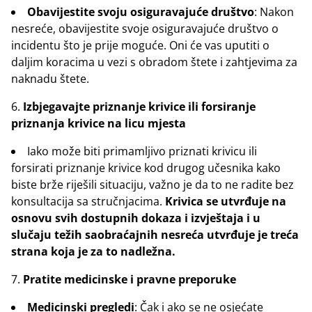
Obavijestite svoju osiguravajuće društvo
: Nakon
nesreće, obavijestite svoje osiguravajuće društvo o
incidentu što je prije moguće. Oni će vas uputiti o
daljim koracima u vezi s obradom štete i zahtjevima za
naknadu štete.
Izbjegavajte priznanje krivice ili forsiranje
priznanja krivice na licu mjesta
Iako može biti primamljivo priznati krivicu ili
forsirati priznanje krivice kod drugog učesnika kako
biste brže riješili situaciju, važno je da to ne radite bez
konsultacija sa stručnjacima.
Krivica se utvrđuje na
osnovu svih dostupnih dokaza i izvještaja i u
slučaju težih saobraćajnih nesreća utvrđuje je treća
strana koja je za to nadležna.
Pratite medicinske i pravne preporuke
Medicinski pregledi
: Čak i ako se ne osjećate