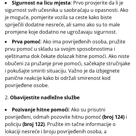
Sigurnost na licu mjesta
: Prvo provjerite da li je
sigurnost svih učesnika u saobraćaju u opasnosti. Ako
je moguće, pomjerite vozila sa ceste kako biste
spriječili dodatne nesreće, ali samo ako su to male
promjene koje dodatno ne ugrožavaju sigurnost.
Prva pomoć
: Ako ima povrijeđenih osoba, pružite
prvu pomoć u skladu sa svojim sposobnostima i
vještinama dok čekate dolazak hitne pomoći. Ako niste
obučeni za pružanje prve pomoći, sačekajte stručnjake
i pokušajte smiriti situaciju. Važno je da izbjegnete
panične reakcije kako bi održali smirenost kod
povrijeđene osobe.
Obavijestite nadležne službe
Pozivanje hitne pomoći
: Ako su prisutni
povrijeđeni, odmah pozovite hitnu pomoć
(broj 124)
i
policiju
(broj 122)
. Pružite im tačne informacije o
lokaciji nesreće i broju povrijeđenih osoba, a