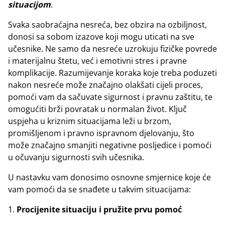
situacijom
.
Svaka saobraćajna nesreća, bez obzira na ozbiljnost,
donosi sa sobom izazove koji mogu uticati na sve
učesnike. Ne samo da nesreće uzrokuju fizičke povrede
i materijalnu štetu, već i emotivni stres i pravne
komplikacije. Razumijevanje koraka koje treba poduzeti
nakon nesreće može značajno olakšati cijeli proces,
pomoći vam da sačuvate sigurnost i pravnu zaštitu, te
omogućiti brži povratak u normalan život. Ključ
uspjeha u kriznim situacijama leži u brzom,
promišljenom i pravno ispravnom djelovanju, što
može značajno smanjiti negativne posljedice i pomoći
u očuvanju sigurnosti svih učesnika.
U nastavku vam donosimo osnovne smjernice koje će
vam pomoći da se snađete u takvim situacijama:
Procijenite situaciju i pružite prvu pomoć