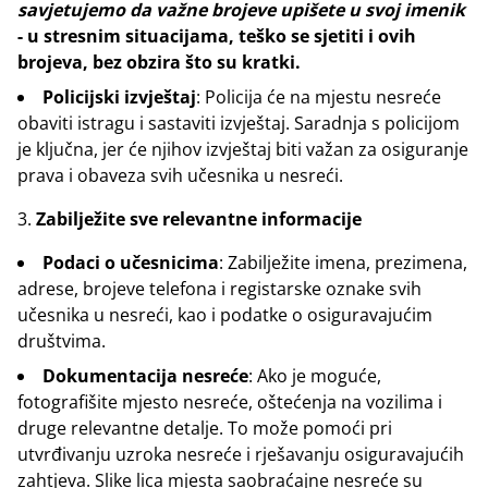
savjetujemo da važne brojeve upišete u svoj imenik
- u stresnim situacijama, teško se sjetiti i ovih
brojeva, bez obzira što su kratki.
Policijski izvještaj
: Policija će na mjestu nesreće
obaviti istragu i sastaviti izvještaj. Saradnja s policijom
je ključna, jer će njihov izvještaj biti važan za osiguranje
prava i obaveza svih učesnika u nesreći.
Zabilježite sve relevantne informacije
Podaci o učesnicima
: Zabilježite imena, prezimena,
adrese, brojeve telefona i registarske oznake svih
učesnika u nesreći, kao i podatke o osiguravajućim
društvima.
Dokumentacija nesreće
: Ako je moguće,
fotografišite mjesto nesreće, oštećenja na vozilima i
druge relevantne detalje. To može pomoći pri
utvrđivanju uzroka nesreće i rješavanju osiguravajućih
zahtjeva. Slike lica mjesta saobraćajne nesreće su