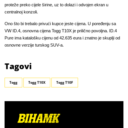
proteže preko cijele širine, uz to dolazi i odvojen ekran u
centralnoj konzoli.
Ono što bi trebalo privući kupce jeste cijena. U poređenju sa
VW ID.4, osnovna cijena Togg T10X je prilično povoljna. ID.4
Pure ima katalošku cijenu od 42.635 eura i znatno je skuplji od
osnovne verzije turskog SUV-a.
Tagovi
Togg
Togg T10X
Togg T10F