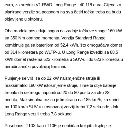
eura, za srednju V1 RWD Long Range - 40.118 eura. Cijene za
planirane verzije sa pogonom na sva četiri točka treba da budu
objavljene u oktobru.
Oba modela posjeduju pogon na zadnje točkove snage 160 kW
sa 350 Nm obrtnog momenta. Verzija Standard Range
kombinuje ga sa baterijom od 52,4 kWh, što omogućava domet
od 314 kilometara po WLTP-u. U Long Range izvedbi sa 88,5
kWh domet raste na 523 kilometra u SUV-u i do 623 kilometra u
aerodinamički povoljnijoj limuzini.
Punjenje se vrši sa do 22 kW naizmjenične struje ili
maksimalno 180 kW istosmjerne struje. Time bi obje baterije
trebalo da se mogu napuniti od 20 do 80 posto za oko 28
minuta. Maksimalna brzina je limitirana na 185 km/h, za sprint
na 100 km/h SUV-u u osnovnoj verziji treba 7,2 sekunde, dok
Long Range verziji treba 7,8 sekundi.
Posebnost T10X kao i T10F je neobičan kokpit: displej se