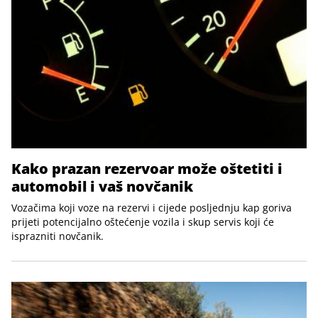
Kako prazan rezervoar može oštetiti i
automobil i vaš novčanik
Vozačima koji voze na rezervi i cijede posljednju kap goriva
prijeti potencijalno oštećenje vozila i skup servis koji će
isprazniti novčanik.