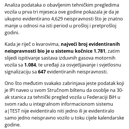
Analiza podataka o obavljenim tehničkim pregledima
vozila u prva tri mjeseca ove godine pokazala je da je
ukupno evidentirano 4,629 neispravnosti što je znatno
manje u odnosi na isti period u prošloj i pretprošloj
godini.
Kada je riječ o kvarovima,
najveći broj evidentiranih
neispravnosti bio je u sistemu kočnice 1.781
, zatim
slijedi ispitivanje sastava izduvnih gasova motornih
vozila sa
1.084
, te uređaji za osvjetljavanje i svjetlosnu
signalizaciju sa
647
evidentiranih neispravnosti.
Ono što međutim svakako zabrinjava jeste podatak koji
je IPI naveo u svom Stručnom biltenu da osoblje na 30-
ak stanica za tehnički pregled vozila u Federaciji BiH u
svom radu u integralnom informacionom sistemu
a|TEST nije evidentiralo niti jedno ili je evidentiralo
samo jedno neispravno vozilo u toku cijele kalendarske
godine.