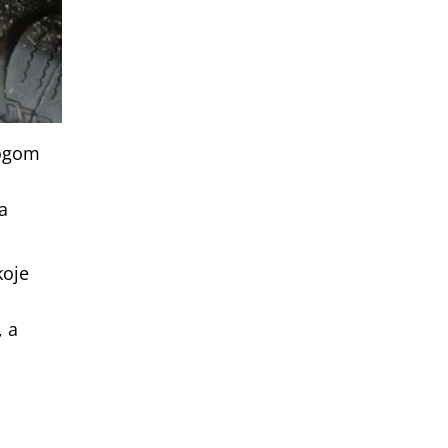
logom
a
koje
, a