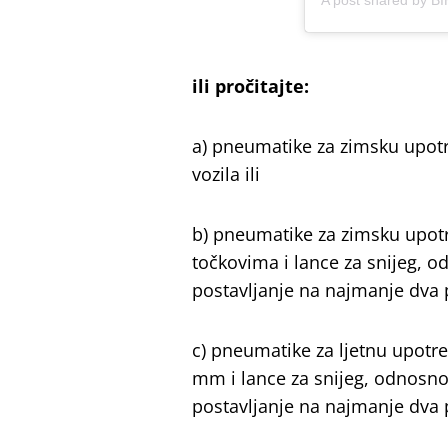
ili pročitajte:
a) pneumatike za zimsku upot
vozila ili
b) pneumatike za zimsku upot
točkovima i lance za snijeg, o
postavlјanje na najmanje dva 
c) pneumatike za lјetnu upot
mm i lance za snijeg, odnosno
postavlјanje na najmanje dva