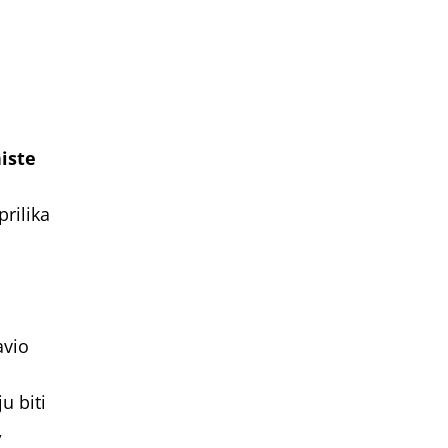
iste
prilika
avio
u biti
,