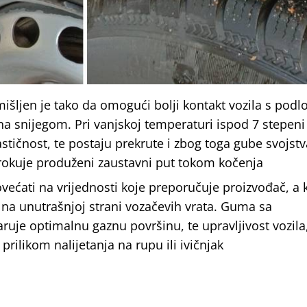
išljen je tako da omogući bolji kontakt vozila s pod
ena snijegom. Pri vanjskoj temperaturi ispod 7 stepeni
astičnost, te postaju prekrute i zbog toga gube svojstv
zrokuje produženi zaustavni put tokom kočenja
ećati na vrijednosti koje preporučuje proizvođač, a 
li na unutrašnjoj strani vozačevih vrata. Guma sa
uje optimalnu gaznu površinu, te upravljivost vozila
rilikom nalijetanja na rupu ili ivičnjak