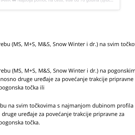
A post shared by BIHAMK 🚗 Najbolja pomoć na cesti, više od 78 godina (@bihamk)
rebu (MS, M+S, M&S, Snow Winter i dr.) na svim točk
rebu (MS, M+S, M&S, Snow Winter i dr.) na pogonski
dnosno druge uređaje za povećanje trakcije pripravne
pogonska točka ili
rebu na svim točkovima s najmanjom dubinom profila
 druge uređaje za povećanje trakcije pripravne za
 pogonska točka.