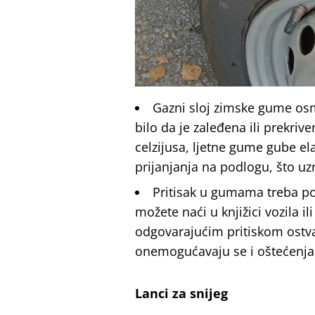
Gazni sloj zimske gume osm
bilo da je zaleđena ili prekriv
celzijusa, ljetne gume gube el
prijanjanja na podlogu, što u
Pritisak u gumama treba pov
možete naći u knjižici vozila i
odgovarajućim pritiskom ostvar
onemogućavaju se i oštećenja p
Lanci za snijeg