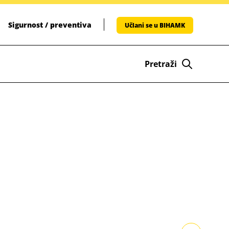
Sigurnost / preventiva
Učlani se u BIHAMK
Pretraži