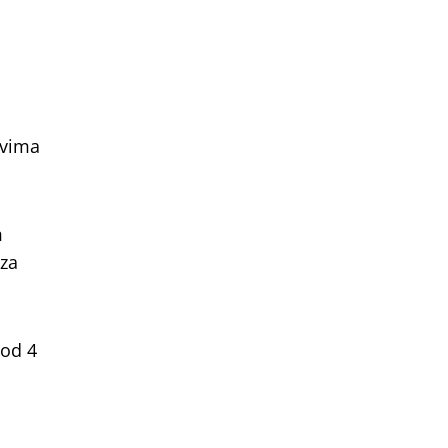
ovima
m
 za
 od 4